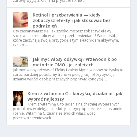
zdrowy wygląd. Krem na pryszcze to nie …
Retinol i przebarwienia — kiedy
zobaczysz efekty i jak stosować bez
podrażnień
Czy zastanawiasz się, jak szybko możesz zobaczyć efekty
stosowania retinolu w walce z przebarwieniami? Wiele osób,
które zaczynają swoją przygodę z tym składnikiem aktywnym,
często …
Jak myć włosy odżywką? Przewodnik po
metodzie OMO i jej zaletach
Jak myć włosy odżywką? Efekty i zalety Mycie włosów odżywką to
coraz bardziej popularny trend w pielęgnacji, który zyskuje
uznanie wśród osób pragnących poprawić kondycję …
Krem z witaminą C – korzyści, działanie i jak
wybrać najlepszy
Krem z witaminą C to jeden z najchętniej wybieranych
produktów w pielęgnacji skóry, a jego popularność nieustannie
rośnie. Witamina C, znana ze swoich właściwości
przeciwstarzeniowych …