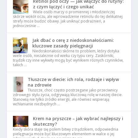
Retinol pod oczy — jak włączyć do rutyny:
z czym łączyć i czego unikać
Wiele osób marzy o promiennej i młodzieńczej
skórze wokół oczu, ale wprowadzenie retinolu do tej delikatnej
strefy może budzić obawy. Jak uniknąć podrażnień, a
jednocześnie …
Jak dbać o cerę z niedoskonałościami:
kluczowe zasady pielęgnacji
Niedoskonałości skórne to problem, który dotyka
wiele osób, niezależnie od wieku czy typu cery. Zaskórniki,
trądzik czy inne wykwity mogą być wynikiem różnych czynników,
takich …
Tłuszcze w diecie: ich rola, rodzaje i wpływ
na zdrowie
Tłuszcze, choć często postrzegane jako przeciwnicy
zdrowego stylu życia, odgrywają kluczową rolę w naszej diecie.
Stanowią nie tylko źródło energii, ale również wspierają
wchłanianie niezbędnych …
Krem na pryszcze – jak wybrać najlepszy i
skuteczny?
Kiedy skóra staje się polem bitwy z trądzikiem, odpowiednia
pielęgnacja może być kluczowym elementem w walce o jej