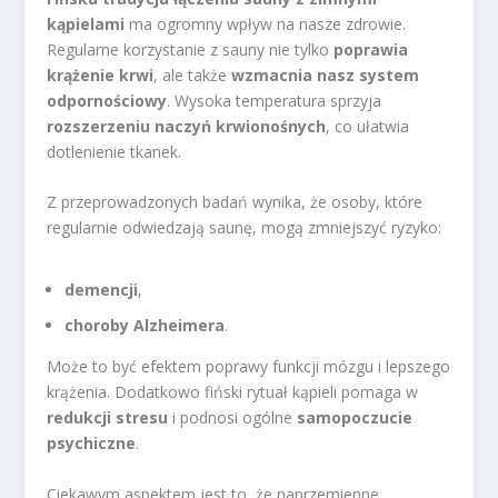
kąpielami
ma ogromny wpływ na nasze zdrowie.
Regularne korzystanie z sauny nie tylko
poprawia
krążenie krwi
, ale także
wzmacnia nasz system
odpornościowy
. Wysoka temperatura sprzyja
rozszerzeniu naczyń krwionośnych
, co ułatwia
dotlenienie tkanek.
Z przeprowadzonych badań wynika, że osoby, które
regularnie odwiedzają saunę, mogą zmniejszyć ryzyko:
demencji
,
choroby Alzheimera
.
Może to być efektem poprawy funkcji mózgu i lepszego
krążenia. Dodatkowo fiński rytuał kąpieli pomaga w
redukcji stresu
i podnosi ogólne
samopoczucie
psychiczne
.
Ciekawym aspektem jest to, że naprzemienne