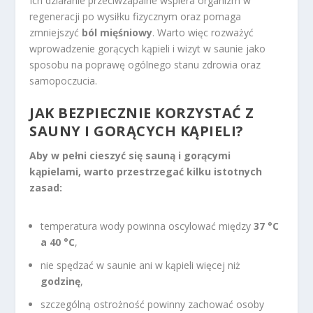
Ich działanie przeciwzapalne wspiera organizm w
regeneracji po wysiłku fizycznym oraz pomaga
zmniejszyć
ból mięśniowy
. Warto więc rozważyć
wprowadzenie gorących kąpieli i wizyt w saunie jako
sposobu na poprawę ogólnego stanu zdrowia oraz
samopoczucia.
JAK BEZPIECZNIE KORZYSTAĆ Z
SAUNY I GORĄCYCH KĄPIELI?
Aby w pełni cieszyć się sauną i gorącymi
kąpielami, warto przestrzegać kilku istotnych
zasad:
temperatura wody powinna oscylować między
37 °C
a 40 °C
,
nie spędzać w saunie ani w kąpieli więcej niż
godzinę
,
szczególną ostrożność powinny zachować osoby