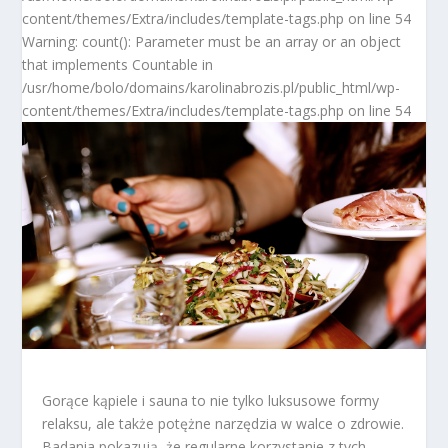
content/themes/Extra/includes/template-tags.php on line 54
Warning: count(): Parameter must be an array or an object
that implements Countable in
/usr/home/bolo/domains/karolinabrozis.pl/public_html/wp-
content/themes/Extra/includes/template-tags.php on line 54
Gorące kąpiele i sauna to nie tylko luksusowe formy
relaksu, ale także potężne narzędzia w walce o zdrowie.
Badania pokazują, że regularne korzystanie z tych