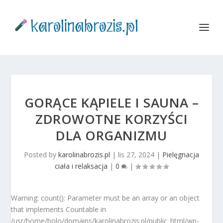
GORĄCE KĄPIELE I SAUNA –
ZDROWOTNE KORZYŚCI
DLA ORGANIZMU
Posted by
karolinabrozis.pl
|
lis 27, 2024
|
Pielęgnacja
ciała i relaksacja
|
0
|
Warning: count(): Parameter must be an array or an object
that implements Countable in
/usr/home/bolo/domains/karolinabrozis.pl/public_html/wp-