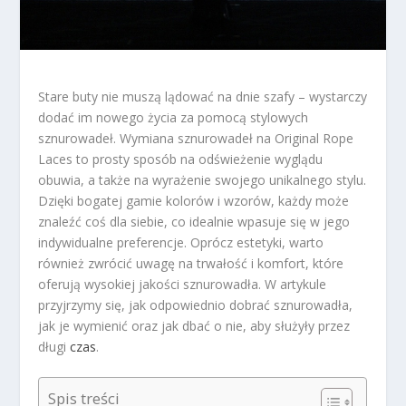
Stare buty nie muszą lądować na dnie szafy – wystarczy
dodać im nowego życia za pomocą stylowych
sznurowadeł. Wymiana sznurowadeł na Original Rope
Laces to prosty sposób na odświeżenie wyglądu
obuwia, a także na wyrażenie swojego unikalnego stylu.
Dzięki bogatej gamie kolorów i wzorów, każdy może
znaleźć coś dla siebie, co idealnie wpasuje się w jego
indywidualne preferencje. Oprócz estetyki, warto
również zwrócić uwagę na trwałość i komfort, które
oferują wysokiej jakości sznurowadła. W artykule
przyjrzymy się, jak odpowiednio dobrać sznurowadła,
jak je wymienić oraz jak dbać o nie, aby służyły przez
długi
czas
.
Spis treści