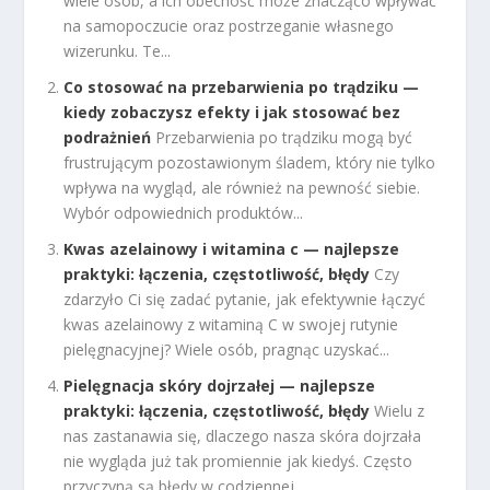
wiele osób, a ich obecność może znacząco wpływać
na samopoczucie oraz postrzeganie własnego
wizerunku. Te...
Co stosować na przebarwienia po trądziku —
kiedy zobaczysz efekty i jak stosować bez
podrażnień
Przebarwienia po trądziku mogą być
frustrującym pozostawionym śladem, który nie tylko
wpływa na wygląd, ale również na pewność siebie.
Wybór odpowiednich produktów...
Kwas azelainowy i witamina c — najlepsze
praktyki: łączenia, częstotliwość, błędy
Czy
zdarzyło Ci się zadać pytanie, jak efektywnie łączyć
kwas azelainowy z witaminą C w swojej rutynie
pielęgnacyjnej? Wiele osób, pragnąc uzyskać...
Pielęgnacja skóry dojrzałej — najlepsze
praktyki: łączenia, częstotliwość, błędy
Wielu z
nas zastanawia się, dlaczego nasza skóra dojrzała
nie wygląda już tak promiennie jak kiedyś. Często
przyczyną są błędy w codziennej...