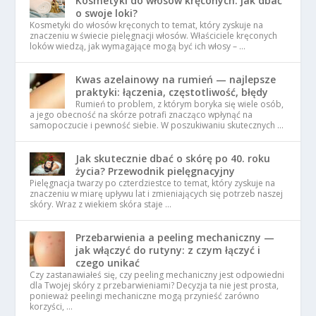
Kosmetyki do włosów kręconych: jak dbać
o swoje loki?
Kosmetyki do włosów kręconych to temat, który zyskuje na
znaczeniu w świecie pielęgnacji włosów. Właściciele kręconych
loków wiedzą, jak wymagające mogą być ich włosy – …
Kwas azelainowy na rumień — najlepsze
praktyki: łączenia, częstotliwość, błędy
Rumień to problem, z którym boryka się wiele osób,
a jego obecność na skórze potrafi znacząco wpłynąć na
samopoczucie i pewność siebie. W poszukiwaniu skutecznych …
Jak skutecznie dbać o skórę po 40. roku
życia? Przewodnik pielęgnacyjny
Pielęgnacja twarzy po czterdziestce to temat, który zyskuje na
znaczeniu w miarę upływu lat i zmieniających się potrzeb naszej
skóry. Wraz z wiekiem skóra staje …
Przebarwienia a peeling mechaniczny —
jak włączyć do rutyny: z czym łączyć i
czego unikać
Czy zastanawiałeś się, czy peeling mechaniczny jest odpowiedni
dla Twojej skóry z przebarwieniami? Decyzja ta nie jest prosta,
ponieważ peelingi mechaniczne mogą przynieść zarówno
korzyści, …