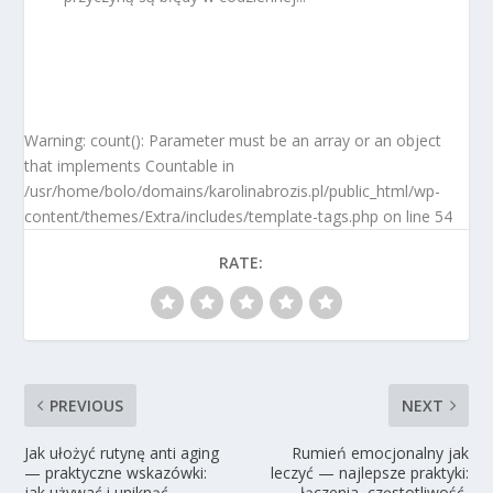
Warning: count(): Parameter must be an array or an object
that implements Countable in
/usr/home/bolo/domains/karolinabrozis.pl/public_html/wp-
content/themes/Extra/includes/template-tags.php on line 54
RATE:
PREVIOUS
NEXT
Jak ułożyć rutynę anti aging
Rumień emocjonalny jak
— praktyczne wskazówki:
leczyć — najlepsze praktyki:
jak używać i uniknąć
łączenia, częstotliwość,