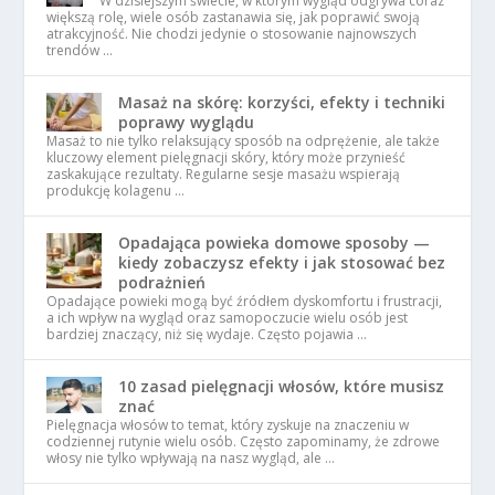
W dzisiejszym świecie, w którym wygląd odgrywa coraz
większą rolę, wiele osób zastanawia się, jak poprawić swoją
atrakcyjność. Nie chodzi jedynie o stosowanie najnowszych
trendów …
Masaż na skórę: korzyści, efekty i techniki
poprawy wyglądu
Masaż to nie tylko relaksujący sposób na odprężenie, ale także
kluczowy element pielęgnacji skóry, który może przynieść
zaskakujące rezultaty. Regularne sesje masażu wspierają
produkcję kolagenu …
Opadająca powieka domowe sposoby —
kiedy zobaczysz efekty i jak stosować bez
podrażnień
Opadające powieki mogą być źródłem dyskomfortu i frustracji,
a ich wpływ na wygląd oraz samopoczucie wielu osób jest
bardziej znaczący, niż się wydaje. Często pojawia …
10 zasad pielęgnacji włosów, które musisz
znać
Pielęgnacja włosów to temat, który zyskuje na znaczeniu w
codziennej rutynie wielu osób. Często zapominamy, że zdrowe
włosy nie tylko wpływają na nasz wygląd, ale …