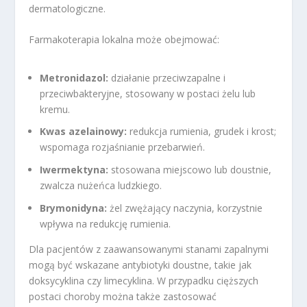
dermatologiczne.
Farmakoterapia lokalna może obejmować:
Metronidazol:
działanie przeciwzapalne i
przeciwbakteryjne, stosowany w postaci żelu lub
kremu.
Kwas azelainowy:
redukcja rumienia, grudek i krost;
wspomaga rozjaśnianie przebarwień.
Iwermektyna:
stosowana miejscowo lub doustnie,
zwalcza nużeńca ludzkiego.
Brymonidyna:
żel zwężający naczynia, korzystnie
wpływa na redukcję rumienia.
Dla pacjentów z zaawansowanymi stanami zapalnymi
mogą być wskazane antybiotyki doustne, takie jak
doksycyklina czy limecyklina. W przypadku cięższych
postaci choroby można także zastosować