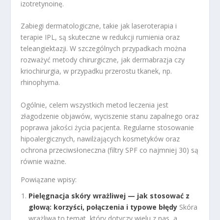
izotretynoinę.
Zabiegi dermatologiczne, takie jak laseroterapia i
terapie IPL, są skuteczne w redukcji rumienia oraz
teleangiektazji. W szczególnych przypadkach można
rozważyć metody chirurgiczne, jak dermabrazja czy
kriochirurgia, w przypadku przerostu tkanek, np.
rhinophyma.
Ogólnie, celem wszystkich metod leczenia jest
złagodzenie objawów, wyciszenie stanu zapalnego oraz
poprawa jakości życia pacjenta. Regularne stosowanie
hipoalergicznych, nawilżających kosmetyków oraz
ochrona przeciwsłoneczna (filtry SPF co najmniej 30) są
równie ważne.
Powiązane wpisy:
Pielęgnacja skóry wrażliwej — jak stosować z
głową: korzyści, połączenia i typowe błędy
Skóra
wrażliwa to temat, który dotyczy wielu z nas, a