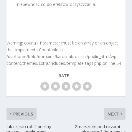
niepewność co do efektów oczyszczania....
Warning: count(): Parameter must be an array or an object
that implements Countable in
/usr/home/bolo/domains/karolinabrozis.pl/public_html/wp-
content/themes/Extra/includes/template-tags.php on line 54
RATE:
PREVIOUS
NEXT
Jak często robić peeling
Zmarszczki pod oczami —
twarzy — praktyczne
jak włączyć do rutyny: z