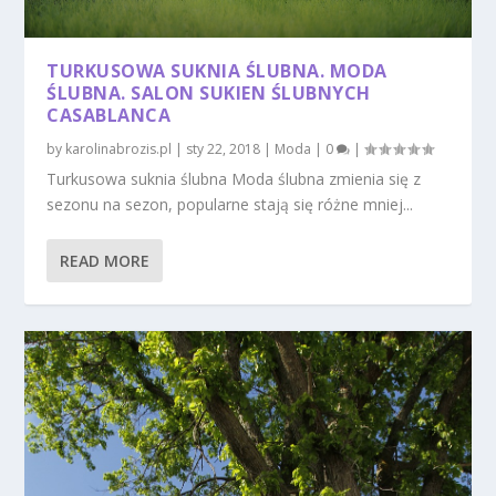
TURKUSOWA SUKNIA ŚLUBNA. MODA
ŚLUBNA. SALON SUKIEN ŚLUBNYCH
CASABLANCA
by
karolinabrozis.pl
|
sty 22, 2018
|
Moda
|
0
|
Turkusowa suknia ślubna Moda ślubna zmienia się z
sezonu na sezon, popularne stają się różne mniej...
READ MORE