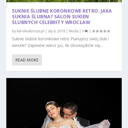
SUKNIE ŚLUBNE KORONKOWE RETRO. JAKA
SUKNIA ŚLUBNA? SALON SUKIEN
ŚLUBNYCH CELEBRITY WROCŁAW
by
karolinabrozis.pl
|
sty 6, 2018
|
Moda
|
0
|
Suknie ślubne koronkowe retro Planujesz swój ślub i
wesele? Zapewne wiesz już, ile obowiązków się...
READ MORE