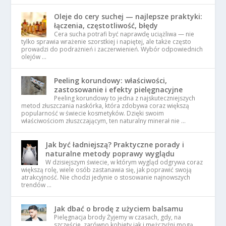
Oleje do cery suchej — najlepsze praktyki:
łączenia, częstotliwość, błędy
Cera sucha potrafi być naprawdę uciążliwa — nie
tylko sprawia wrażenie szorstkiej i napiętej, ale także często
prowadzi do podrażnień i zaczerwienień. Wybór odpowiednich
olejów …
Peeling korundowy: właściwości,
zastosowanie i efekty pielęgnacyjne
Peeling korundowy to jedna z najskuteczniejszych
metod złuszczania naskórka, która zdobywa coraz większą
popularność w świecie kosmetyków. Dzięki swoim
właściwościom złuszczającym, ten naturalny minerał nie …
Jak być ładniejszą? Praktyczne porady i
naturalne metody poprawy wyglądu
W dzisiejszym świecie, w którym wygląd odgrywa coraz
większą rolę, wiele osób zastanawia się, jak poprawić swoją
atrakcyjność. Nie chodzi jedynie o stosowanie najnowszych
trendów …
Jak dbać o brodę z użyciem balsamu
Pielęgnacja brody Żyjemy w czasach, gdy, na
szczęście, zarówno kobiety jak i mężczyźni mogą