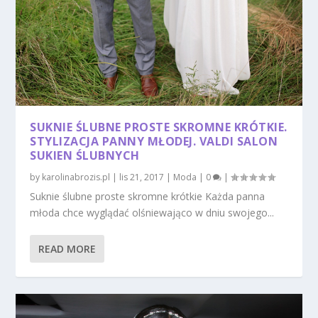
SUKNIE ŚLUBNE PROSTE SKROMNE KRÓTKIE.
STYLIZACJA PANNY MŁODEJ. VALDI SALON
SUKIEN ŚLUBNYCH
by
karolinabrozis.pl
|
lis 21, 2017
|
Moda
|
0
|
Suknie ślubne proste skromne krótkie Każda panna
młoda chce wyglądać olśniewająco w dniu swojego...
READ MORE