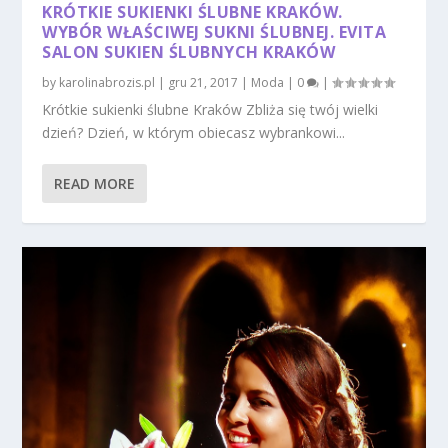
KRÓTKIE SUKIENKI ŚLUBNE KRAKÓW.
WYBÓR WŁAŚCIWEJ SUKNI ŚLUBNEJ. EVITA
SALON SUKIEN ŚLUBNYCH KRAKÓW
by
karolinabrozis.pl
|
gru 21, 2017
|
Moda
|
0
|
Krótkie sukienki ślubne Kraków Zbliża się twój wielki
dzień? Dzień, w którym obiecasz wybrankowi...
READ MORE