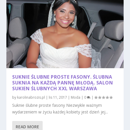
SUKNIE ŚLUBNE PROSTE FASONY. ŚLUBNA
SUKNIA NA KAŻDĄ PANNĘ MŁODĄ. SALON
SUKIEN ŚLUBNYCH XXL WARSZAWA
by
karolinabrozis.pl
|
lis 11, 2017
|
Moda
|
0
|
Suknie ślubne proste fasony Niezwykle ważnym
wydarzeniem w życiu każdej kobiety jest dzień jej...
READ MORE