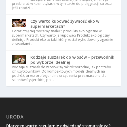
przebierać w kosmetykach, w tym także do pielęgnacji zarostu.
Jeśli chodzi …
Czy warto kupować żywność eko w
supermarketach?
Coraz częściej możemy znaleźć produkty ekologiczne w
supermarketach. Czy warto je kupować? Produkt ekologiczny
definicja Produkt eko to taki, który został wyhodowany zgodnie
z zasadami …
Rodzaje suszarek do włosów – przewodnik
po wyborze idealnej
Rodzaje suszarek do włosów są tak różnorodne, jak potrzeby
ich użytkowników. Od kompaktowych modeli idealnych na
podróż, przez profesjonalne urządzenia przeznaczone dla
salonów fryzjerskich, po …
URODA
Dlaczego warto regularnie odwiedzać stomatologa?