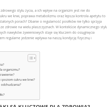
zdrowego stylu życia, a ich wpływ na organizm jest nie do
 cukru we krwi, poprawa metabolizmu oraz lepsza kontrola apetytu to
ustalonych porach? Dbanie o regularność posiłków nie tylko sprzyja
ze zdrowie na wielu płaszczyznach. W kontekście dynamicznego styl
wych nawyków żywieniowych staje się kluczem do osiągnięcia
tem regularne jedzenie wpływa na naszą kondycję fizyczną i
ia?
dla organizmu?
trawienie?
u i poziom cukru we krwi?
ie odchudzania?
łki?
ŁKI SĄ KLUCZOWE DLA ZDROWIA?