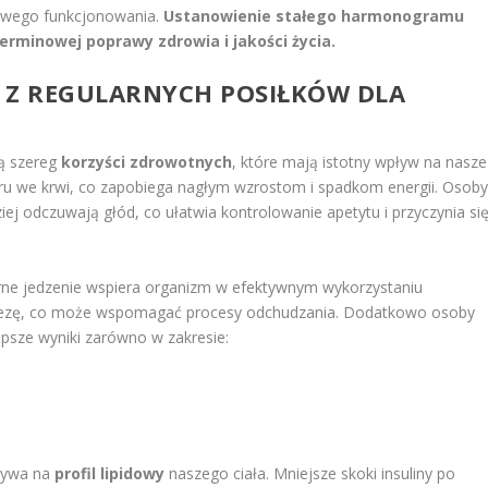
łowego funkcjonowania.
Ustanowienie stałego harmonogramu
erminowej poprawy zdrowia i jakości życia.
E Z REGULARNYCH POSIŁKÓW DLA
bą szereg
korzyści zdrowotnych
, które mają istotny wpływ na nasze
ukru we krwi, co zapobiega nagłym wzrostom i spadkom energii. Osoby
iej odczuwają głód, co ułatwia kontrolowanie apetytu i przyczynia si
arne jedzenie wspiera organizm w efektywnym wykorzystaniu
nezę, co może wspomagać procesy odchudzania. Dodatkowo osoby
epsze wyniki zarówno w zakresie:
ływa na
profil lipidowy
naszego ciała. Mniejsze skoki insuliny po