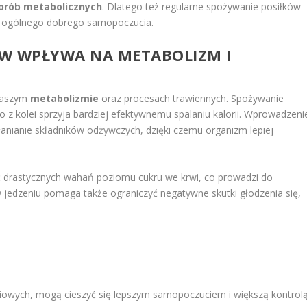
orób metabolicznych
. Dlatego też regularne spożywanie posiłków
 ogólnego dobrego samopoczucia.
ÓW WPŁYWA NA METABOLIZM I
naszym
metabolizmie
oraz procesach trawiennych. Spożywanie
 z kolei sprzyja bardziej efektywnemu spalaniu kalorii. Wprowadzeni
anianie składników odżywczych, dzięki czemu organizm lepiej
ć drastycznych wahań poziomu cukru we krwi, co prowadzi do
ć w jedzeniu pomaga także ograniczyć negatywne skutki głodzenia się,
niowych, mogą cieszyć się lepszym samopoczuciem i większą kontrol