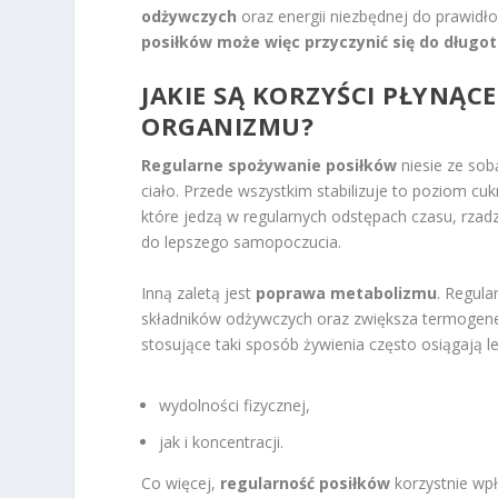
odżywczych
oraz energii niezbędnej do prawid
posiłków może więc przyczynić się do długot
JAKIE SĄ KORZYŚCI PŁYNĄC
ORGANIZMU?
Regularne spożywanie posiłków
niesie ze so
ciało. Przede wszystkim stabilizuje to poziom c
które jedzą w regularnych odstępach czasu, rzadz
do lepszego samopoczucia.
Inną zaletą jest
poprawa metabolizmu
. Regul
składników odżywczych oraz zwiększa termoge
stosujące taki sposób żywienia często osiągają l
wydolności fizycznej,
jak i koncentracji.
Co więcej,
regularność posiłków
korzystnie wp