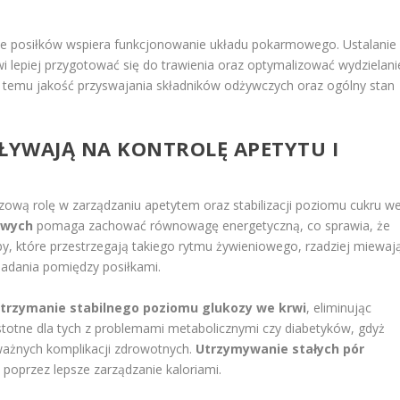
nie posiłków wspiera funkcjonowanie układu pokarmowego. Ustalanie
 lepiej przygotować się do trawienia oraz optymalizować wydzielani
 temu jakość przyswajania składników odżywczych oraz ogólny stan
PŁYWAJĄ NA KONTROLĘ APETYTU I
ową rolę w zarządzaniu apetytem oraz stabilizacji poziomu cukru w
owych
pomaga zachować równowagę energetyczną, co sprawia, że
oby, które przestrzegają takiego rytmu żywieniowego, rzadziej miewaj
jadania pomiędzy posiłkami.
utrzymanie stabilnego poziomu glukozy we krwi
, eliminując
e istotne dla tych z problemami metabolicznymi czy diabetyków, gdyż
ważnych komplikacji zdrowotnych.
Utrzymywanie stałych pór
 poprzez lepsze zarządzanie kaloriami.