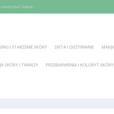
estetyczna? Gabine...
GING I STARZENIE SKÓRY
DIETA I ODŻYWIANIE
MAKIJ
JA SKÓRY I TWARZY
PRZEBARWIENIA I KOLORYT SKÓRY