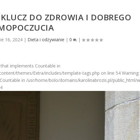
– KLUCZ DO ZDROWIA I DOBREGO
MOPOCZUCIA
sie 16, 2024
|
Dieta i odżywianie
|
0
|
 that implements Countable in
ontent/themes/Extra/includes/template-tags.php on line 54 Warning: 
Countable in /usr/home/bolo/domains/karolinabrozis.pl/public_html/
54