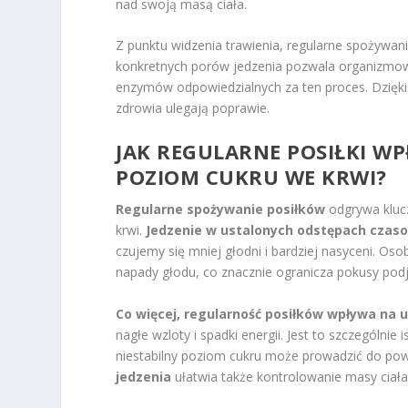
nad swoją masą ciała.
Z punktu widzenia trawienia, regularne spożywa
konkretnych porów jedzenia pozwala organizmowi
enzymów odpowiedzialnych za ten proces. Dzięki
zdrowia ulegają poprawie.
JAK REGULARNE POSIŁKI W
POZIOM CUKRU WE KRWI?
Regularne spożywanie posiłków
odgrywa klucz
krwi.
Jedzenie w ustalonych odstępach czas
czujemy się mniej głodni i bardziej nasyceni. Os
napady głodu, co znacznie ogranicza pokusy pod
Co więcej, regularność posiłków wpływa na 
nagłe wzloty i spadki energii. Jest to szczególni
niestabilny poziom cukru może prowadzić do po
jedzenia
ułatwia także kontrolowanie masy ciała