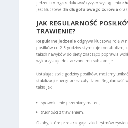
jedzeniu mogą redukować ryzyko wystąpienia
ch
jest kluczowe dla
długofalowego zdrowia
oraz
JAK REGULARNOŚĆ POSIŁK
TRAWIENIE?
Regularne jedzenie
odgrywa kluczową rolę w 
posiłków co 2-3 godziny stymuluje metabolizm, co
takich nawyków do diety znacząco poprawia wchł
wykorzystuje dostarczane mu substancje.
Ustalając stałe godziny posiłków, możemy unika
stabilizacji energii przez cały dzień. Regularnoś
takie jak:
spowolnienie przemiany materii,
trudności z trawieniem.
Osoby, które przestrzegają takich rytmów żywie