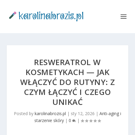
RESWERATROL W
KOSMETYKACH — JAK
WŁĄCZYĆ DO RUTYNY: Z
CZYM ŁĄCZYĆ I CZEGO
UNIKAĆ
Posted by
karolinabrozis.pl
|
sty 12, 2026
|
Anti-aging i
starzenie skóry
|
0
|