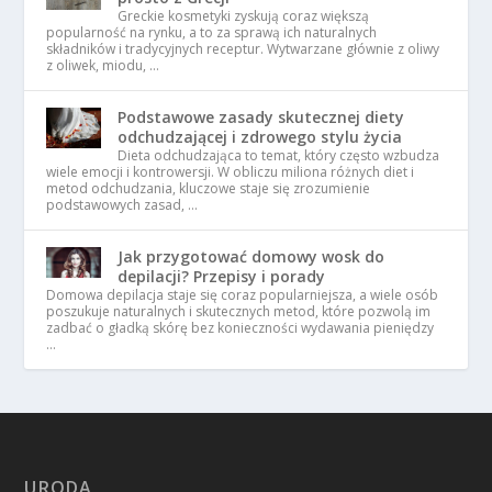
Greckie kosmetyki zyskują coraz większą
popularność na rynku, a to za sprawą ich naturalnych
składników i tradycyjnych receptur. Wytwarzane głównie z oliwy
z oliwek, miodu, …
Podstawowe zasady skutecznej diety
odchudzającej i zdrowego stylu życia
Dieta odchudzająca to temat, który często wzbudza
wiele emocji i kontrowersji. W obliczu miliona różnych diet i
metod odchudzania, kluczowe staje się zrozumienie
podstawowych zasad, …
Jak przygotować domowy wosk do
depilacji? Przepisy i porady
Domowa depilacja staje się coraz popularniejsza, a wiele osób
poszukuje naturalnych i skutecznych metod, które pozwolą im
zadbać o gładką skórę bez konieczności wydawania pieniędzy
…
URODA