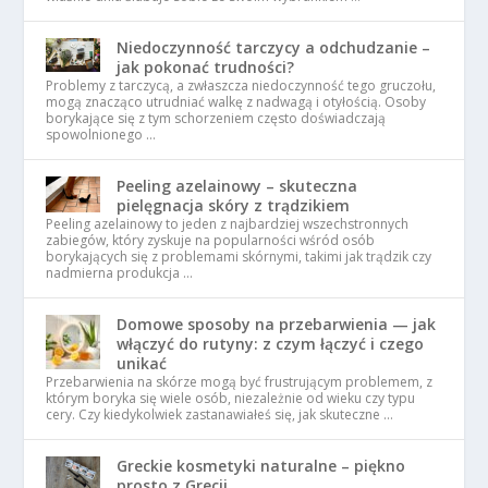
Niedoczynność tarczycy a odchudzanie –
jak pokonać trudności?
Problemy z tarczycą, a zwłaszcza niedoczynność tego gruczołu,
mogą znacząco utrudniać walkę z nadwagą i otyłością. Osoby
borykające się z tym schorzeniem często doświadczają
spowolnionego …
Peeling azelainowy – skuteczna
pielęgnacja skóry z trądzikiem
Peeling azelainowy to jeden z najbardziej wszechstronnych
zabiegów, który zyskuje na popularności wśród osób
borykających się z problemami skórnymi, takimi jak trądzik czy
nadmierna produkcja …
Domowe sposoby na przebarwienia — jak
włączyć do rutyny: z czym łączyć i czego
unikać
Przebarwienia na skórze mogą być frustrującym problemem, z
którym boryka się wiele osób, niezależnie od wieku czy typu
cery. Czy kiedykolwiek zastanawiałeś się, jak skuteczne …
Greckie kosmetyki naturalne – piękno
prosto z Grecji