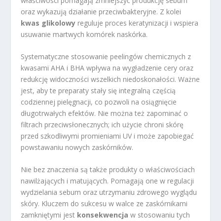
właściwości pomagają zmniejszyć produkcję sebum
oraz wykazują działanie przeciwbakteryjne. Z kolei
kwas glikolowy
reguluje proces keratynizacji i wspiera
usuwanie martwych komórek naskórka.
Systematyczne stosowanie peelingów chemicznych z
kwasami AHA i BHA wpływa na wygładzenie cery oraz
redukcję widoczności wszelkich niedoskonałości. Ważne
jest, aby te preparaty stały się integralną częścią
codziennej pielęgnacji, co pozwoli na osiągnięcie
długotrwałych efektów. Nie można też zapominać o
filtrach przeciwsłonecznych; ich użycie chroni skórę
przed szkodliwymi promieniami UV i może zapobiegać
powstawaniu nowych zaskórników.
Nie bez znaczenia są także produkty o właściwościach
nawilżających i matujących. Pomagają one w regulacji
wydzielania sebum oraz utrzymaniu zdrowego wyglądu
skóry. Kluczem do sukcesu w walce ze zaskórnikami
zamkniętymi jest
konsekwencja
w stosowaniu tych