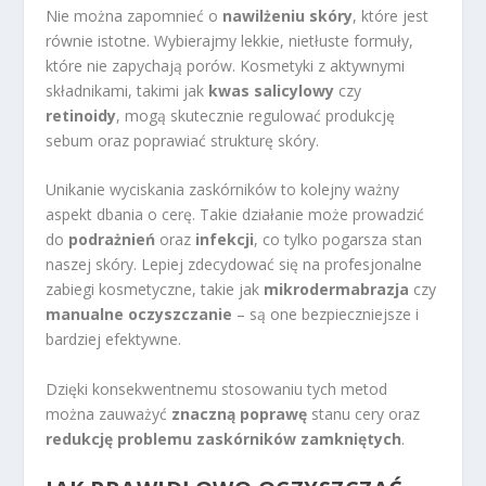
Nie można zapomnieć o
nawilżeniu skóry
, które jest
równie istotne. Wybierajmy lekkie, nietłuste formuły,
które nie zapychają porów. Kosmetyki z aktywnymi
składnikami, takimi jak
kwas salicylowy
czy
retinoidy
, mogą skutecznie regulować produkcję
sebum oraz poprawiać strukturę skóry.
Unikanie wyciskania zaskórników to kolejny ważny
aspekt dbania o cerę. Takie działanie może prowadzić
do
podrażnień
oraz
infekcji
, co tylko pogarsza stan
naszej skóry. Lepiej zdecydować się na profesjonalne
zabiegi kosmetyczne, takie jak
mikrodermabrazja
czy
manualne oczyszczanie
– są one bezpieczniejsze i
bardziej efektywne.
Dzięki konsekwentnemu stosowaniu tych metod
można zauważyć
znaczną poprawę
stanu cery oraz
redukcję problemu zaskórników zamkniętych
.