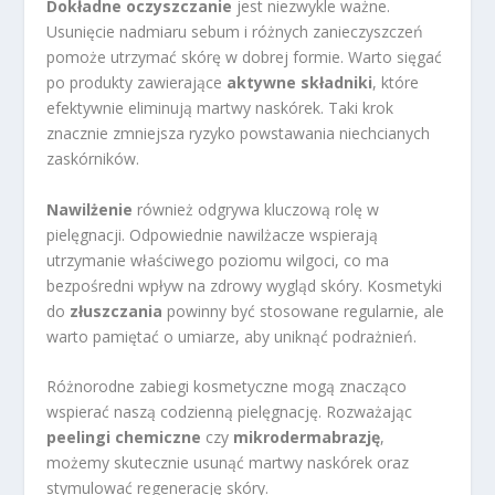
Dokładne oczyszczanie
jest niezwykle ważne.
Usunięcie nadmiaru sebum i różnych zanieczyszczeń
pomoże utrzymać skórę w dobrej formie. Warto sięgać
po produkty zawierające
aktywne składniki
, które
efektywnie eliminują martwy naskórek. Taki krok
znacznie zmniejsza ryzyko powstawania niechcianych
zaskórników.
Nawilżenie
również odgrywa kluczową rolę w
pielęgnacji. Odpowiednie nawilżacze wspierają
utrzymanie właściwego poziomu wilgoci, co ma
bezpośredni wpływ na zdrowy wygląd skóry. Kosmetyki
do
złuszczania
powinny być stosowane regularnie, ale
warto pamiętać o umiarze, aby uniknąć podrażnień.
Różnorodne zabiegi kosmetyczne mogą znacząco
wspierać naszą codzienną pielęgnację. Rozważając
peelingi chemiczne
czy
mikrodermabrazję
,
możemy skutecznie usunąć martwy naskórek oraz
stymulować regenerację skóry.