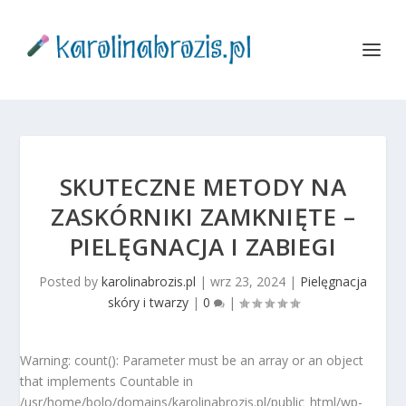
SKUTECZNE METODY NA
ZASKÓRNIKI ZAMKNIĘTE –
PIELĘGNACJA I ZABIEGI
Posted by
karolinabrozis.pl
|
wrz 23, 2024
|
Pielęgnacja
skóry i twarzy
|
0
|
Warning: count(): Parameter must be an array or an object
that implements Countable in
/usr/home/bolo/domains/karolinabrozis.pl/public_html/wp-