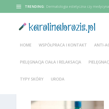
TRENDING:
Dermatologia estetyczna czy medycyna 
HOME
WSPÓŁPRACA I KONTAKT
ANTI-A
PIELĘGNACJA CIAŁA I RELAKSACJA
PIELĘGNAC
TYPY SKÓRY
URODA
IMAGE-1766500512.JPG