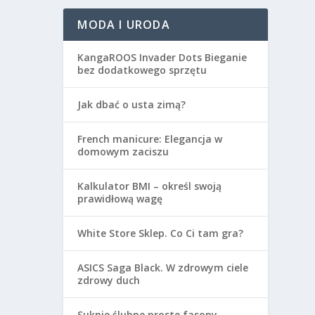
MODA I URODA
KangaROOS Invader Dots Bieganie
bez dodatkowego sprzętu
Jak dbać o usta zimą?
French manicure: Elegancja w
domowym zaciszu
Kalkulator BMI – określ swoją
prawidłową wagę
White Store Sklep. Co Ci tam gra?
ASICS Saga Black. W zdrowym ciele
zdrowy duch
Suknie ślubne proste fasony.