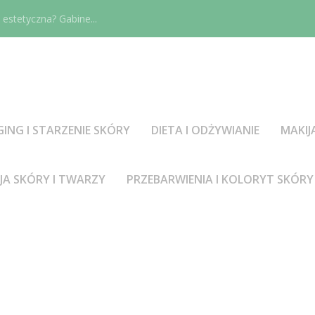
estetyczna? Gabine...
GING I STARZENIE SKÓRY
DIETA I ODŻYWIANIE
MAKIJ
JA SKÓRY I TWARZY
PRZEBARWIENIA I KOLORYT SKÓRY