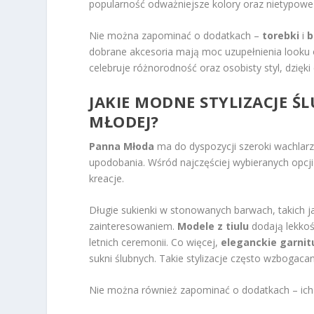
popularność odważniejsze kolory oraz nietypowe 
Nie można zapominać o dodatkach –
torebki
i
b
dobrane akcesoria mają moc uzupełnienia look
celebruje różnorodność oraz osobisty styl, dzięki
JAKIE MODNE STYLIZACJE Ś
MŁODEJ?
Panna Młoda
ma do dyspozycji szeroki wachlarz 
upodobania. Wśród najczęściej wybieranych opcji
kreacje.
Długie sukienki w stonowanych barwach, takich jak
zainteresowaniem.
Modele z tiulu
dodają lekkoś
letnich ceremonii. Co więcej,
eleganckie garnit
sukni ślubnych. Takie stylizacje często wzbogaca
Nie można również zapominać o dodatkach – ich 