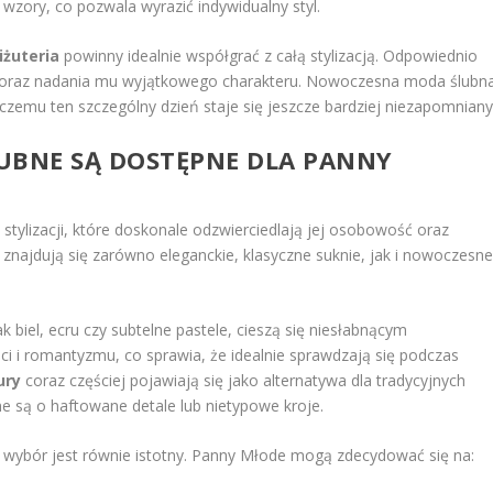
wzory, co pozwala wyrazić indywidualny styl.
iżuteria
powinny idealnie współgrać z całą stylizacją. Odpowiednio
u oraz nadania mu wyjątkowego charakteru. Nowoczesna moda ślubn
 czemu ten szczególny dzień staje się jeszcze bardziej niezapomniany
LUBNE SĄ DOSTĘPNE DLA PANNY
stylizacji, które doskonale odzwierciedlają jej osobowość oraz
 znajdują się zarówno eleganckie, klasyczne suknie, jak i nowoczesn
 biel, ecru czy subtelne pastele, cieszą się niesłabnącym
ci i romantyzmu, co sprawia, że idealnie sprawdzają się podczas
ury
coraz częściej pojawiają się jako alternatywa dla tradycyjnych
ne są o haftowane detale lub nietypowe kroje.
wybór jest równie istotny. Panny Młode mogą zdecydować się na: