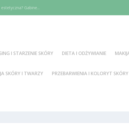
estetyczna? Gabine...
GING I STARZENIE SKÓRY
DIETA I ODŻYWIANIE
MAKIJ
JA SKÓRY I TWARZY
PRZEBARWIENIA I KOLORYT SKÓRY