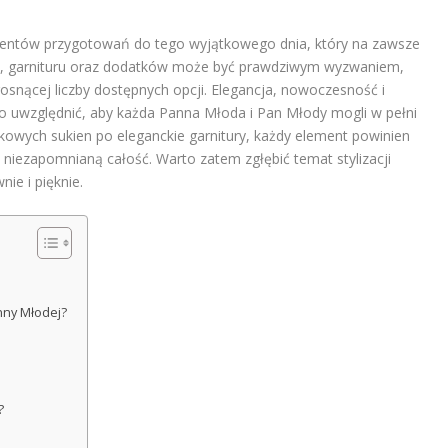
lementów przygotowań do tego wyjątkowego dnia, który na zawsze
ni, garnituru oraz dodatków może być prawdziwym wyzwaniem,
rosnącej liczby dostępnych opcji. Elegancja, nowoczesność i
o uwzględnić, aby każda Panna Młoda i Pan Młody mogli w pełni
owych sukien po eleganckie garnitury, każdy element powinien
niezapomnianą całość. Warto zatem zgłębić temat stylizacji
ie i pięknie.
nny Młodej?
?