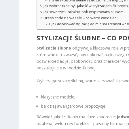
Jakie akcesoria ślubne są dostępne dla mężczyzn?
Jak wybrać tkaniny i jakość w stylizacjach ślubnych
Jak stworzyć unikalny look inspirowany ślubem?
Dress code na wesele – co warto wiedzieć?
Jak dopasować stylizację do miejsca i tematu wes
STYLIZACJE ŚLUBNE – CO PO
Stylizacje ślubne
odgrywają kluczową rolę w prz
które warto rozważyć, aby dokonać najlepszego
odzwierciedlać jej osobowość oraz charakter wy
poszukuje się w modzie ślubnej.
Wybierając suknię ślubną, warto kierować się swo
klasyczne modele,
bardziej awangardowe propozycje.
Również jakość tkanin ma duże znaczenie;
jedw
biżuteria, welon czy torebka – powinny harmonijn