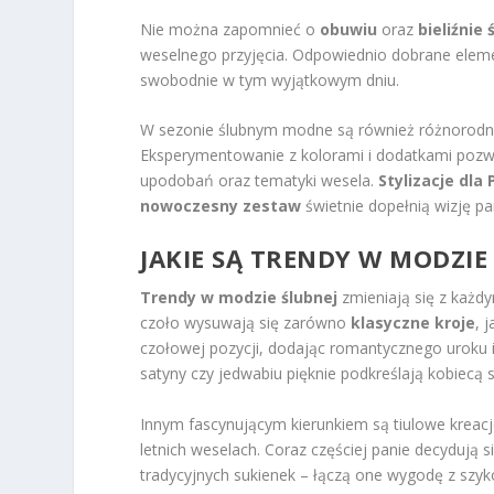
Nie można zapomnieć o
obuwiu
oraz
bieliźnie 
weselnego przyjęcia. Odpowiednio dobrane elemen
swobodnie w tym wyjątkowym dniu.
W sezonie ślubnym modne są również różnorod
Eksperymentowanie z kolorami i dodatkami pozw
upodobań oraz tematyki wesela.
Stylizacje dla
nowoczesny zestaw
świetnie dopełnią wizję pa
JAKIE SĄ TRENDY W MODZIE
Trendy w modzie ślubnej
zmieniają się z każd
czoło wysuwają się zarówno
klasyczne kroje
, 
czołowej pozycji, dodając romantycznego uroku i e
satyny czy jedwabiu pięknie podkreślają kobiecą 
Innym fascynującym kierunkiem są tiulowe kreacj
letnich weselach. Coraz częściej panie decydują 
tradycyjnych sukienek – łączą one wygodę z sz