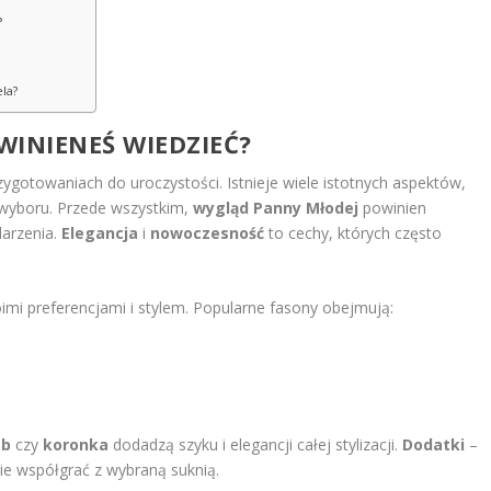
?
ela?
WINIENEŚ WIEDZIEĆ?
ygotowaniach do uroczystości. Istnieje wiele istotnych aspektów,
 wyboru. Przede wszystkim,
wygląd Panny Młodej
powinien
darzenia.
Elegancja
i
nowoczesność
to cechy, których często
imi preferencjami i stylem. Popularne fasony obejmują:
ab
czy
koronka
dodadzą szyku i elegancji całej stylizacji.
Dodatki
–
ie współgrać z wybraną suknią.