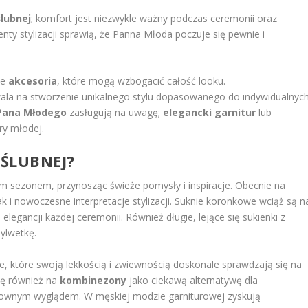
ślubnej
; komfort jest niezwykle ważny podczas ceremonii oraz
ty stylizacji sprawią, że Panna Młoda poczuje się pewnie i
ne
akcesoria
, które mogą wzbogacić całość looku.
ala na stworzenie unikalnego stylu dopasowanego do indywidualnyc
 Pana Młodego
zasługują na uwagę;
elegancki garnitur
lub
ry młodej.
 ŚLUBNEJ?
ym sezonem, przynosząc świeże pomysły i inspiracje. Obecnie na
jak i nowoczesne interpretacje stylizacji. Suknie koronkowe wciąż są n
legancji każdej ceremonii. Również długie, lejące się sukienki z
sylwetkę.
e, które swoją lekkością i zwiewnością doskonale sprawdzają się na
się również na
kombinezony
jako ciekawą alternatywę dla
ykownym wyglądem. W męskiej modzie garniturowej zyskują