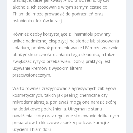
drażniące, takie jak kwasy AHA, BHA, retinoidy czy
alkohole. Ich stosowanie w tym samym czasie co
Thiamidol może prowadzić do podrażnień oraz
osłabienia efektów kuracji.
Również osoby korzystające z Thiamidolu powinny
unikać nadmiernej ekspozycji na słońce lub stosowania
solarium, ponieważ promieniowanie UV może znacznie
obniżyć skuteczność działania tego składnika, a także
zwiększać ryzyko przebarwień. Dobrą praktyką jest
używanie kremów z wysokim filtrem
przeciwsłonecznym.
Warto również zrezygnować z agresywnych zabiegów
kosmetycznych, takich jak peelingi chemiczne czy
mikrodermabrazja, ponieważ mogą one narazić skórę
na dodatkowe podrażnienia. Utrzymanie stanu
nawilżenia skóry oraz regularne stosowanie delikatnych
preparatów to kluczowe aspekty podczas kuracji z
użyciem Thiamidolu.