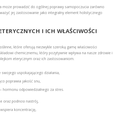
ia może prowadzić do ogólnej poprawy samopoczucia zarówno
zważyć jej zastosowanie jako integralny element holistycznego
 ETERYCZNYCH I ICH WŁAŚCIWOŚCI
oślinne, które oferują niezwykle szeroką gamę właściwości
 składowi chemicznemu, który pozytywnie wpływa na nasze zdrowie i
 olejkom eterycznym oraz ich zastosowaniom.
 swojego uspokajającego działania,
ząco poprawia jakość snu,
— hormonu odpowiedzialnego za stres.
e oraz podnosi nastrój,
 wspiera koncentrację,