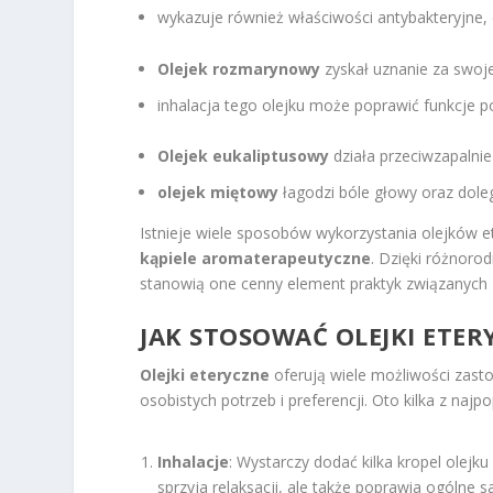
wykazuje również właściwości antybakteryjne, 
Olejek rozmarynowy
zyskał uznanie za swoje
inhalacja tego olejku może poprawić funkcje 
Olejek eukaliptusowy
działa przeciwzapalni
olejek miętowy
łagodzi bóle głowy oraz dol
Istnieje wiele sposobów wykorzystania olejków 
kąpiele aromaterapeutyczne
. Dzięki różnoro
stanowią one cenny element praktyk związanych
JAK STOSOWAĆ OLEJKI ETE
Olejki eteryczne
oferują wiele możliwości zas
osobistych potrzeb i preferencji. Oto kilka z naj
Inhalacje
: Wystarczy dodać kilka kropel olejk
sprzyja relaksacji, ale także poprawia ogólne 