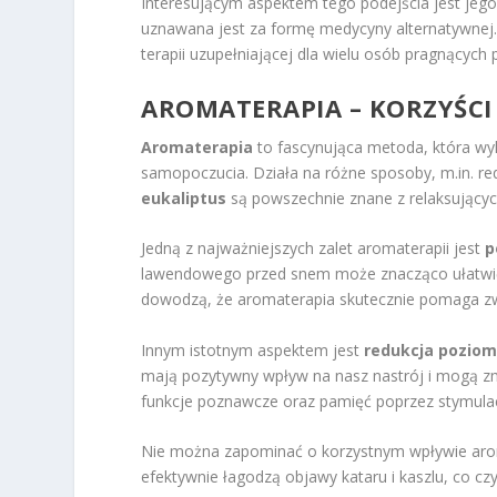
Interesującym aspektem tego podejścia jest jeg
uznawana jest za formę medycyny alternatywnej
terapii uzupełniającej dla wielu osób pragnącyc
AROMATERAPIA – KORZYŚCI
Aromaterapia
to fascynująca metoda, która wyk
samopoczucia. Działa na różne sposoby, m.in. red
eukaliptus
są powszechnie znane z relaksującyc
Jedną z najważniejszych zalet aromaterapii jest
p
lawendowego przed snem może znacząco ułatwić z
dowodzą, że aromaterapia skutecznie pomaga z
Innym istotnym aspektem jest
redukcja poziom
mają pozytywny wpływ na nasz nastrój i mogą zmn
funkcje poznawcze oraz pamięć poprzez stymul
Nie można zapominać o korzystnym wpływie aro
efektywnie łagodzą objawy kataru i kaszlu, co cz