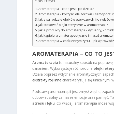
Spis treści
Aromaterapia – co to jest i jak działa?
Aromaterapia – korzyści dla zdrowia i samopoczuc
Jakie są rodzaje olejków eterycznych i ich właści
Jak stosować olejki eteryczne w aromaterapii?
Jakie produkty do aromaterapii – dyfuzory, komin
Jak kąpiele aromaterapeutyczne i masaż aromater
Aromaterapia w codziennym życiu – jak wprowadzi
AROMATERAPIA – CO TO JEST
Aromaterapia
to naturalny sposób na poprawę 
uznaniem. Wykorzystuje różnorodne
olejki eter
Działa poprzez wdychanie aromatycznych zapachó
ekstrakty roślinne
charakteryzują się unikalnymi 
Podstawą aromaterapii jest zmysł węchu; zapachy
odpowiedzialny za nasze emocje oraz pamięć. Tak
stresu
i
lęku
. Co więcej, aromaterapia może wspi