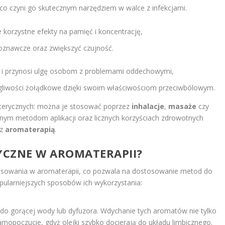
co czyni go skutecznym narzędziem w walce z infekcjami.
 korzystne efekty na pamięć i koncentrację,
poznawcze oraz zwiększyć czujność.
e i przynosi ulgę osobom z problemami oddechowymi,
egliwości żołądkowe dzięki swoim właściwościom przeciwbólowym.
eterycznych: można je stosować poprzez
inhalacje
,
masaże
czy
dnym metodom aplikacji oraz licznych korzyściach zdrowotnych
 z
aromaterapią
.
RYCZNE W AROMATERAPII?
tosowania w aromaterapii, co pozwala na dostosowanie metod do
popularniejszych sposobów ich wykorzystania:
u do gorącej wody lub dyfuzora. Wdychanie tych aromatów nie tylko
samopoczucie, gdyż olejki szybko docierają do układu limbicznego.