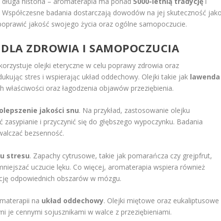
o długa historia – aromaterapia ma ponad
5000-letnią tradycję
i
. Współczesne badania dostarczają dowodów na jej skuteczność jak
h poprawić jakość swojego życia oraz ogólne samopoczucie.
 DLA ZDROWIA I SAMOPOCZUCIA
orzystuje olejki eteryczne w celu poprawy zdrowia oraz
ukując stres i wspierając układ oddechowy. Olejki takie jak
lawenda
h właściwości oraz łagodzenia objawów przeziębienia.
olepszenie jakości snu
. Na przykład, zastosowanie olejku
asypianie i przyczynić się do głębszego wypoczynku. Badania
walczać bezsenność.
u stresu
. Zapachy cytrusowe, takie jak pomarańcza czy grejpfrut,
iejszać uczucie lęku. Co więcej, aromaterapia wspiera również
ację odpowiednich obszarów w mózgu.
materapii na
układ oddechowy
. Olejki miętowe oraz eukaliptusowe
yni je cennymi sojusznikami w walce z przeziębieniami.