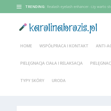
TRENDING:
Realash eyelash enhancer- czy warto st
HOME
WSPÓŁPRACA I KONTAKT
ANTI-A
PIELĘGNACJA CIAŁA I RELAKSACJA
PIELĘGNAC
TYPY SKÓRY
URODA