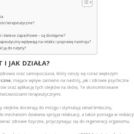
ia
wości terapeutyczne?
ki i świece zapachowe – są dostępne?
apeutyczny wpływają na relaks i poprawę nastroju?
ć ją do rutyny?
 I JAK DZIAŁA?
zdrowia oraz samopoczucia, który cieszy się coraz większym
yczne
, mające wpływ zarówno na nastrój, jak i zdrowie psychiczne.
w oraz aplikację tych olejków na skórę. Te skoncentrowane
właściwościami terapeutycznymi.
 olejków docierają do mózgu i stymulują układ limbiczny,
i mechanizm działania sprzyja relaksacji, a także pomaga w redukcji
erać zdrowie fizyczne, przyczyniając się do regeneracji organizmu.