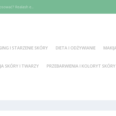
osować? Realash e...
GING I STARZENIE SKÓRY
DIETA I ODŻYWIANIE
MAKIJ
JA SKÓRY I TWARZY
PRZEBARWIENIA I KOLORYT SKÓRY