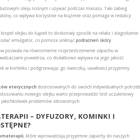
w bazowym oleju nośnym i używać podczas masażu. Taki zabieg
z skórę, co wpływa korzystnie na krążenie oraz pomaga w redukcji
u kropel olejku do kąpieli to doskonały sposób na relaks i złagodzenie
m dodać emulgator, co pomoże uniknąć
podrażnień skóry
.
rów pozwala na równomierne rozprzestrzenienie zapachu w
awilżaczami powietrza, co dodatkowo wpływa na jego jakość.
jek w kominku i podgrzewając go świeczką, uwalniasz przyjemny
ków eterycznych
dostosowanych do swoich indywidualnych potrze
 stosowaniu nowego olejku warto przeprowadzić test uczuleniowy
u jakichkolwiek problemów zdrowotnych.
ERAPII – DYFUZORY, KOMINKI I
OSTĘPNE?
omaterapii
, które wprowadzają przyjemne zapachy do naszych