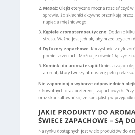
Masaż
: Olejki eteryczne można rozcieńczyć 
sprawia, że składniki aktywne przenikają prze
napięcia mięśniowego.
Kąpiele aromaterapeutyczne
: Dodanie kilk
stresu. Ważne jest jednak, aby przed użycie
Dyfuzory zapachowe
: Korzystanie z dyfuzo
pomieszczeniach. Można je również łączyć z n
Kominki do aromaterapii
: Umieszczając ole
aromat, który tworzy atmosferę pełną relaksu.
Nie zapominaj o wyborze odpowiednich olej
zdrowotnych oraz preferencji zapachowych. Przy
oraz skonsultować się ze specjalistą w przypadk
JAKIE PRODUKTY DO AROMAT
ŚWIECE ZAPACHOWE – SĄ D
Na rynku dostępnych jest wiele produktów do
ar