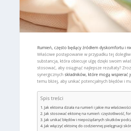
Rumień, często będący źródłem dyskomfortu i n
Właściwe postępowanie w przypadku tej dolegli
substancja, która obiecuje ulgę dzięki swoim wł
stosować, aby osiągnąć najlepsze rezultaty? Zroz
synergicznych
składników, które mogą wspierać je
temu bliżej, aby unikać potencjalnych błędów i m
Spis treści
Jak ektoina działa na rumień i jakie ma właściwoś
Jak stosować ektoinę na rumień: częstotliwość, f
Jak unikać błędów i niepożądanych skutków podc
Jak włączyć ektoinę do codziennej pielęgnacji skó