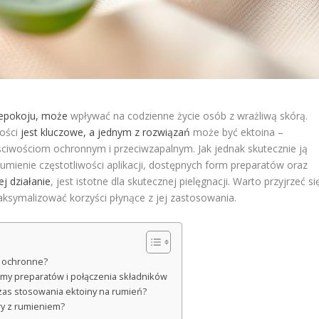
iepokoju, może
wpływać na codzienne życie osób z wrażliwą skórą.
wości
jest kluczowe, a jednym z rozwiązań
może być ektoina –
aściwościom ochronnym i przeciwzapalnym. Jak jednak skutecznie ją
umienie częstotliwości aplikacji, dostępnych form preparatów oraz
j działanie
, jest istotne dla skutecznej pielęgnacji. Warto przyjrzeć si
aksymalizować korzyści płynące z jej zastosowania.
ci ochronne?
ormy preparatów i połączenia składników
zas stosowania ektoiny na rumień?
ry z rumieniem?