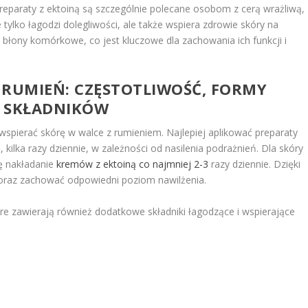
preparaty z ektoiną są szczególnie polecane osobom z cerą wrażliwą,
tylko łagodzi dolegliwości, ale także wspiera zdrowie skóry na
 błony komórkowe, co jest kluczowe dla zachowania ich funkcji i
 RUMIEŃ: CZĘSTOTLIWOŚĆ, FORMY
A SKŁADNIKÓW
spierać skórę w walce z rumieniem. Najlepiej aplikować preparaty
kilka razy dziennie, w zależności od nasilenia podrażnień. Dla skóry
ię nakładanie
kremów z ektoiną co najmniej 2-3
razy dziennie. Dzięki
 oraz zachować odpowiedni poziom nawilżenia.
óre zawierają również dodatkowe składniki łagodzące i wspierające