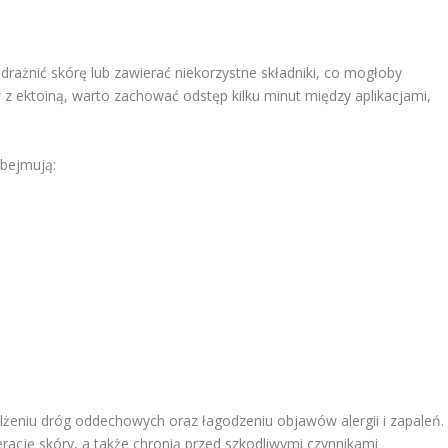
ażnić skórę lub zawierać niekorzystne składniki, co mogłoby
z ektoiną, warto zachować odstęp kilku minut między aplikacjami,
obejmują:
ilżeniu dróg oddechowych oraz łagodzeniu objawów alergii i zapaleń.
erację skóry, a także chronią przed szkodliwymi czynnikami