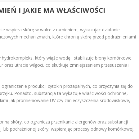
MIEŃ I JAKIE MA WŁAŚCIWOŚCI
nie wspiera skórę w walce z rumieniem, wykazując działanie
u kluczowych mechanizmach, które chronią skórę przed podrażnieniami
y hydrokompleks, który wiąże wodę i stabilizuje błony komórkowe.
 oraz utracie wilgoci, co skutkuje zmniejszeniem przesuszenia i
 ograniczenie produkcji cytokin prozapalnych, co przyczynia się do
obrzęku. Ponadto, substancja ta wykazuje właściwości ochronne,
akimi jak promieniowanie UV czy zanieczyszczenia środowiskowe,
onną skóry, co ogranicza przenikanie alergenów oraz substancji
ej lub podrażnionej skóry, wspierając procesy odnowy komórkowej.