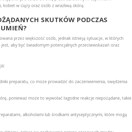
, kobiet w ciąży oraz osób z wrażliwą skórą.
EPOŻĄDANYCH SKUTKÓW PODCZAS
RUMIEŃ?
rowana przez większość osób, jednak istnieją sytuacje, w których
jest, aby być świadomym potencjalnych przeciwwskazań oraz
ją:
adniki preparatu, co może prowadzić do zaczerwienienia, swędzenia
kórę, ponieważ może to wywołać łagodne reakcje niepożądane, takie
i preparatami, alkoholami lub środkami antyseptycznymi, które mogą