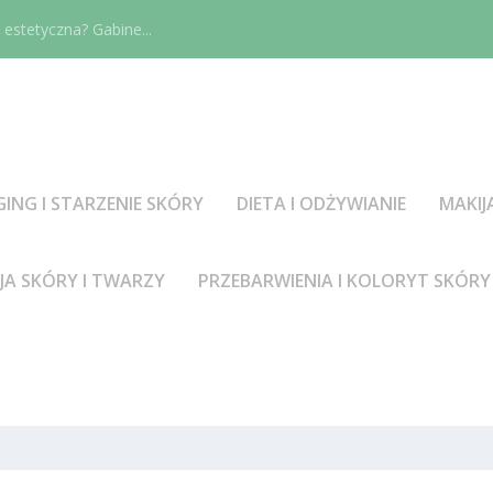
estetyczna? Gabine...
GING I STARZENIE SKÓRY
DIETA I ODŻYWIANIE
MAKIJ
JA SKÓRY I TWARZY
PRZEBARWIENIA I KOLORYT SKÓRY