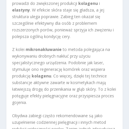
prowadzi do zwiększonej produkcji
kolagenu
i
elastyny
. W efekcie skóra staje się gładsza, a jej
struktura ulega poprawie. Zabieg ten okazał się
szczególnie efektywny dla osób z problemem
rozszerzonych porów, ponieważ sprzyja ich zwężeniu i
polepsza ogólną kondycję cery.
Z kolei
mikronakłuwanie
to metoda polegająca na
wykonywaniu drobnych nakłuć przy użyciu
specjalistycznego urządzenia. Podobnie jak laser,
stymuluje ono regenerację komórek oraz wspiera
produkcję
kolagenu
. Co więcej, dzięki tej technice
substancje aktywne zawarte w kosmetykach mają
łatwiejszą drogę do przenikania w głąb skóry. To z kolei
potęguje efekty pielęgnacyjne oraz przyspiesza proces
gojenia.
Obydwa zabiegi często rekomendowane są jako
uzupełnienie codziennej pielęgnacji i innych metod
redukcji widoczności porów. Zanim jednak zdecydujesz