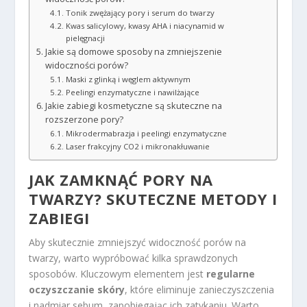
Tonik zwężający pory i serum do twarzy
Kwas salicylowy, kwasy AHA i niacynamid w
pielęgnacji
Jakie są domowe sposoby na zmniejszenie
widoczności porów?
Maski z glinką i węglem aktywnym
Peelingi enzymatyczne i nawilżające
Jakie zabiegi kosmetyczne są skuteczne na
rozszerzone pory?
Mikrodermabrazja i peelingi enzymatyczne
Laser frakcyjny CO2 i mikronakłuwanie
JAK ZAMKNĄĆ PORY NA
TWARZY? SKUTECZNE METODY I
ZABIEGI
Aby skutecznie zmniejszyć widoczność porów na
twarzy, warto wypróbować kilka sprawdzonych
sposobów. Kluczowym elementem jest
regularne
oczyszczanie skóry
, które eliminuje zanieczyszczenia
i nadmiar sebum, zapobiegając ich zatykaniu. Warto