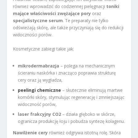
również wprowadzić do codziennej pielęgnacji
toniki
mające właściwości zwężające pory
oraz
specjalistyczne serum
. Te preparaty nie tylko
odświeżają skórę, ale także przyczyniają się do redukcji
widoczności porów.
Kosmetyczne zabiegi takie jak:
mikrodermabrazja
– polega na mechanicznym
ścieraniu naskórka i znacząco poprawia strukturę
cery oraz ją wygładza,
peelingi chemiczne
– skutecznie eliminują martwe
komórki skóry, stymulując regenerację i zmniejszając
widoczność porów,
laser frakcyjny CO2
– działa głęboko w skórze,
ogranicza produkcję łoju i pobudza syntezę kolagenu.
Nawilżenie cery
również odgrywa istotną rolę. Skóra