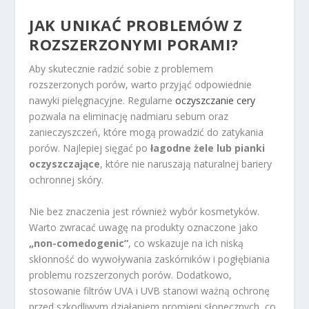
JAK UNIKAĆ PROBLEMÓW Z
ROZSZERZONYMI PORAMI?
Aby skutecznie radzić sobie z problemem
rozszerzonych porów, warto przyjąć odpowiednie
nawyki pielęgnacyjne. Regularne
oczyszczanie cery
pozwala na eliminację nadmiaru sebum oraz
zanieczyszczeń, które mogą prowadzić do zatykania
porów. Najlepiej sięgać po
łagodne żele lub pianki
oczyszczające
, które nie naruszają naturalnej bariery
ochronnej skóry.
Nie bez znaczenia jest również wybór kosmetyków.
Warto zwracać uwagę na produkty oznaczone jako
„non-comedogenic”
, co wskazuje na ich niską
skłonność do wywoływania zaskórników i pogłębiania
problemu rozszerzonych porów. Dodatkowo,
stosowanie filtrów UVA i UVB stanowi ważną ochronę
przed szkodliwym działaniem promieni słonecznych, co