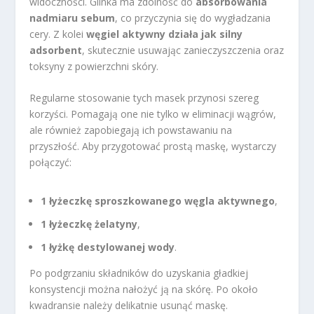
widoczności. Glinka ma zdolność do
absorbowania
nadmiaru sebum
, co przyczynia się do wygładzania
cery. Z kolei
węgiel aktywny działa jak silny
adsorbent
, skutecznie usuwając zanieczyszczenia oraz
toksyny z powierzchni skóry.
Regularne stosowanie tych masek przynosi szereg
korzyści. Pomagają one nie tylko w eliminacji wągrów,
ale również zapobiegają ich powstawaniu na
przyszłość. Aby przygotować prostą maskę, wystarczy
połączyć:
1 łyżeczkę sproszkowanego węgla aktywnego
,
1 łyżeczkę żelatyny
,
1 łyżkę destylowanej wody
.
Po podgrzaniu składników do uzyskania gładkiej
konsystencji można nałożyć ją na skórę. Po około
kwadransie należy delikatnie usunąć maskę.