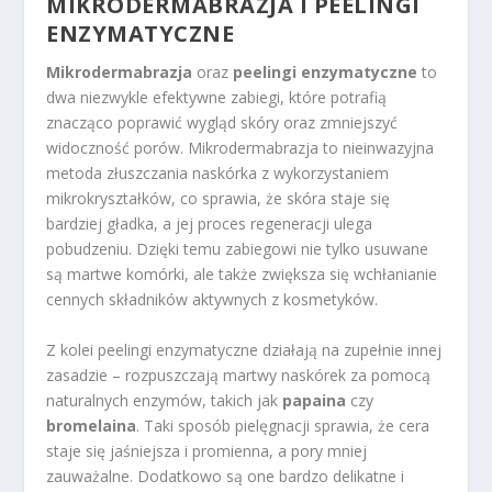
MIKRODERMABRAZJA I PEELINGI
ENZYMATYCZNE
Mikrodermabrazja
oraz
peelingi enzymatyczne
to
dwa niezwykle efektywne zabiegi, które potrafią
znacząco poprawić wygląd skóry oraz zmniejszyć
widoczność porów. Mikrodermabrazja to nieinwazyjna
metoda złuszczania naskórka z wykorzystaniem
mikrokryształków, co sprawia, że skóra staje się
bardziej gładka, a jej proces regeneracji ulega
pobudzeniu. Dzięki temu zabiegowi nie tylko usuwane
są martwe komórki, ale także zwiększa się wchłanianie
cennych składników aktywnych z kosmetyków.
Z kolei peelingi enzymatyczne działają na zupełnie innej
zasadzie – rozpuszczają martwy naskórek za pomocą
naturalnych enzymów, takich jak
papaina
czy
bromelaina
. Taki sposób pielęgnacji sprawia, że cera
staje się jaśniejsza i promienna, a pory mniej
zauważalne. Dodatkowo są one bardzo delikatne i