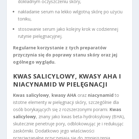
dokładnym oczyszczeniu skóry,
nakładanie serum na lekko wilgotną skórę po użyciu
toniku,
stosowanie serum jako kolejny krok w codziennej
rutynie pielęgnacyjnej.
Regularne korzystanie z tych preparatów
przyczynia się do poprawy stanu skóry oraz jej
ogólnego wyglądu.
KWAS SALICYLOWY, KWASY AHA I
NIACYNAMID W PIELĘGNACJI
Kwas salicylowy
,
kwasy AHA
oraz
niacynamid
to
istotne elementy w pielęgnacji skóry, szczególnie dla
osób borykających się z rozszerzonymi porami.
Kwas
salicylowy
, znany jako kwas beta-hydroksylowy (BHA),
skutecznie penetruje pory, odblokowując je i redukując
zaskórniki. Dodatkowo jego właściwości
przeciwzapalne przyczyniają się do zmniejszenia