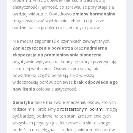
problemu. Wraz z upływem lat skóra traci swoją
elastyczność i jędrność, co sprawia, że pory stają się
bardziej widoczne. Dodatkowo
zmiany hormonalne
mogą zwiększać wydzielanie sebum, co jeszcze
bardziej nasila problem rozszerzonych porów.
Nie można zapominać o czynnikach zewnętrznych.
Zanieczyszczenie powietrza
oraz
nadmierna
ekspozycja na promieniowanie słoneczne
negatywnie wpływają na kondycję skóry i przyczyniają
się do jej wiotczenia. Osoby z cerą suchą lub
odwodnioną często borykają się z większą
widocznością porów, ponieważ
brak odpowiedniego
nawilżenia
osłabia elastyczność.
Genetyka
także ma swoje znaczenie; osoby, których
rodzice mieli problemy z
rozszerzonymi porami
, mogą
być bardziej podatne na ten stan. Zrozumienie tych
wszystkich przyczyn jest kluczowe dla skutecznego
podejścia do pielęgnacji i redukcji widoczności porów.