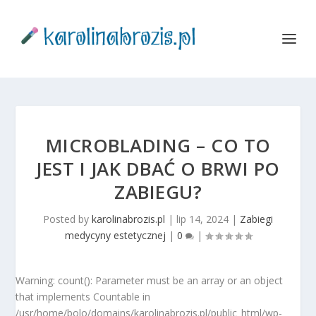
MICROBLADING – CO TO
JEST I JAK DBAĆ O BRWI PO
ZABIEGU?
Posted by
karolinabrozis.pl
|
lip 14, 2024
|
Zabiegi
medycyny estetycznej
|
0
|
Warning: count(): Parameter must be an array or an object
that implements Countable in
/usr/home/bolo/domains/karolinabrozis.pl/public_html/wp-