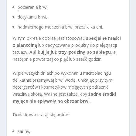
pocierania brwi,
dotykania brwi,
nadmiernego moczenia brwi przez kilka dni.
W tym okresie dobrze jest stosować
specjalne maści
z alantoiną
lub dedykowane produkty do pielęgnacji
tatuaży.
Aplikuj je już trzy godziny po zabiegu
, a
następnie powtarzaj co pięć lub sześć godzin.
W pierwszych dniach po wykonaniu microbladingu
delikatnie przemywaj brwi wodą, unikając przy tym
detergentów i kosmetyków mogących podrażnić
wrażliwą skórę. Ważne jest także, aby
żadne środki
myjące nie spływały na obszar brwi
.
Dodatkowo staraj się unikać:
sauny,