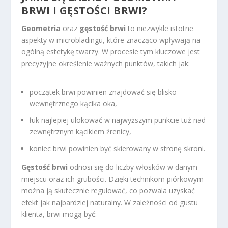
BRWI I GĘSTOŚCI BRWI?
Geometria
oraz
gęstość brwi
to niezwykle istotne
aspekty w microbladingu, które znacząco wpływają na
ogólną estetykę twarzy. W procesie tym kluczowe jest
precyzyjne określenie ważnych punktów, takich jak:
początek brwi powinien znajdować się blisko
wewnętrznego kącika oka,
łuk najlepiej ulokować w najwyższym punkcie tuż nad
zewnętrznym kącikiem źrenicy,
koniec brwi powinien być skierowany w stronę skroni.
Gęstość brwi
odnosi się do liczby włosków w danym
miejscu oraz ich grubości. Dzięki technikom piórkowym
można ją skutecznie regulować, co pozwala uzyskać
efekt jak najbardziej naturalny. W zależności od gustu
klienta, brwi mogą być: