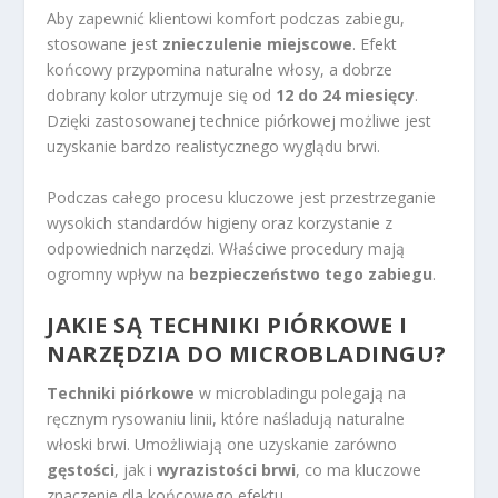
Aby zapewnić klientowi komfort podczas zabiegu,
stosowane jest
znieczulenie miejscowe
. Efekt
końcowy przypomina naturalne włosy, a dobrze
dobrany kolor utrzymuje się od
12 do 24 miesięcy
.
Dzięki zastosowanej technice piórkowej możliwe jest
uzyskanie bardzo realistycznego wyglądu brwi.
Podczas całego procesu kluczowe jest przestrzeganie
wysokich standardów higieny oraz korzystanie z
odpowiednich narzędzi. Właściwe procedury mają
ogromny wpływ na
bezpieczeństwo tego zabiegu
.
JAKIE SĄ TECHNIKI PIÓRKOWE I
NARZĘDZIA DO MICROBLADINGU?
Techniki piórkowe
w microbladingu polegają na
ręcznym rysowaniu linii, które naśladują naturalne
włoski brwi. Umożliwiają one uzyskanie zarówno
gęstości
, jak i
wyrazistości brwi
, co ma kluczowe
znaczenie dla końcowego efektu.