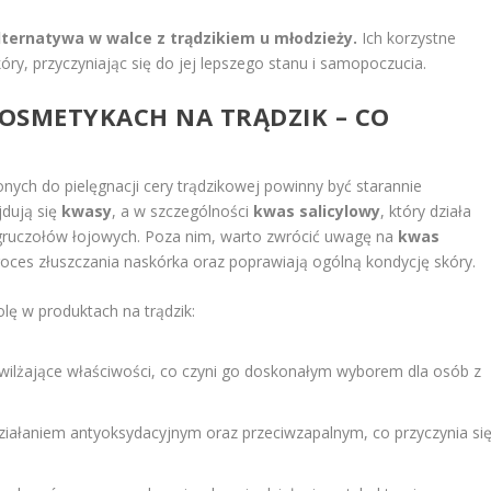
ternatywa w walce z trądzikiem u młodzieży.
Ich korzystne
óry, przyczyniając się do jej lepszego stanu i samopoczucia.
KOSMETYKACH
NA TRĄDZIK – CO
ych do pielęgnacji cery trądzikowej powinny być starannie
jdują się
kwasy
, a w szczególności
kwas salicylowy
, który działa
gruczołów łojowych. Poza nim, warto zwrócić uwagę na
kwas
roces złuszczania naskórka oraz poprawiają ogólną kondycję skóry.
lę w produktach na trądzik:
awilżające właściwości, co czyni go doskonałym wyborem dla osób z
 działaniem antyoksydacyjnym oraz przeciwzapalnym, co przyczynia si