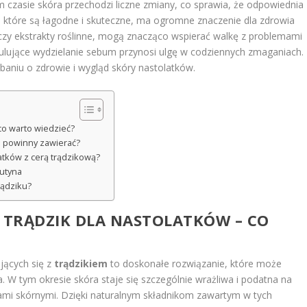
 czasie skóra przechodzi liczne zmiany, co sprawia, że odpowiednia
, które są łagodne i skuteczne, ma ogromne znaczenie dla zdrowia
y czy ekstrakty roślinne, mogą znacząco wspierać walkę z problemami
egulujące wydzielanie sebum przynosi ulgę w codziennych zmaganiach.
aniu o zdrowie i wygląd skóry nastolatków.
co warto wiedzieć?
o powinny zawierać?
latków z cerą trądzikową?
rutyna
rądziku?
 TRĄDZIK DLA NASTOLATKÓW – CO
ących się z
trądzikiem
to doskonałe rozwiązanie, które może
a. W tym okresie skóra staje się szczególnie wrażliwa i podatna na
mi skórnymi. Dzięki naturalnym składnikom zawartym w tych