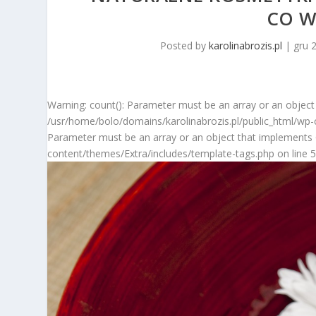
CO W
Posted by
karolinabrozis.pl
|
gru 
Warning: count(): Parameter must be an array or an object
/usr/home/bolo/domains/karolinabrozis.pl/public_html/wp-c
Parameter must be an array or an object that implements 
content/themes/Extra/includes/template-tags.php on line 