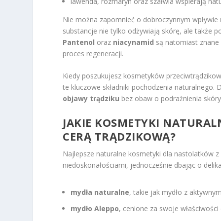
lawenda, rozmaryn oraz szałwia wspierają nat
Nie można zapomnieć o dobroczynnym wpływie
substancje nie tylko odżywiają skórę, ale także
Pantenol
oraz
niacynamid
są natomiast znane 
proces regeneracji.
Kiedy poszukujesz kosmetyków przeciwtrądzikowy
te kluczowe składniki pochodzenia naturalnego.
objawy trądziku
bez obaw o podrażnienia skóry
JAKIE KOSMETYKI NATURAL
CERĄ TRĄDZIKOWĄ?
Najlepsze naturalne kosmetyki dla nastolatków z 
niedoskonałościami, jednocześnie dbając o delik
mydła naturalne
, takie jak mydło z aktywnym
mydło Aleppo
, cenione za swoje właściwości