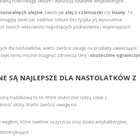
uralną równowagę sebum i wykazują działanie antybakteryjne.
naturalnych olejów
, takich jak
olej z czarnuszki
czy
lniany
. Te
 pomagają zwalczać nadmiar sebum bez ryzyka jej wysuszenia.
ze swoich właściwości łagodzących podrażnienia i wspierających
ch dla nastolatków, warto zwrócić uwagę na produkty zawierające
 Dzięki temu można osiągnąć zdrowszą cerę i
skutecznie ograniczy
.
NE SĄ NAJLEPSZE DLA NASTOLATKÓW Z
cerą trądzikową to te, które skutecznie radzą sobie z
atność skóry. Warto zwrócić uwagę na:
 węglem, które świetnie oczyszcza oraz działa antybakteryjnie,
 detoksykujące.