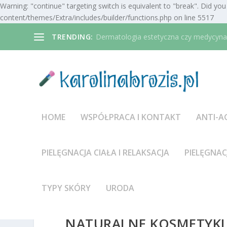
Warning: "continue" targeting switch is equivalent to "break". Did y
content/themes/Extra/includes/builder/functions.php on line 5517
TRENDING:
Dermatologia estetyczna czy medycyna 
HOME
WSPÓŁPRACA I KONTAKT
ANTI-A
PIELĘGNACJA CIAŁA I RELAKSACJA
PIELĘGNAC
TYPY SKÓRY
URODA
NATURALNE KOSMETYKI