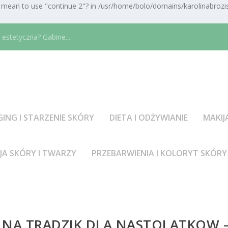
ou mean to use "continue 2"? in /usr/home/bolo/domains/karolinabrozis
estetyczna? Gabine...
GING I STARZENIE SKÓRY
DIETA I ODŻYWIANIE
MAKIJ
JA SKÓRY I TWARZY
PRZEBARWIENIA I KOLORYT SKÓRY
 NA TRĄDZIK DLA NASTOLATKÓW 