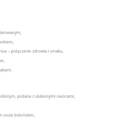
klarowanym,
iorkiem,
noa – połączenie zdrowia i smaku,
we,
zakiem.
oślinnym, podana z ulubionymi owocami,
m sosie bolońskim,