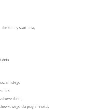
 doskonały start dnia,
 dnia.
noziarnistego,
zysmak,
i zdrowe danie,
chewkowego dla przyjemności,