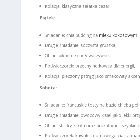
Kolacja: klasyczna sałatka cezar.
Piątek:
Śniadanie: chia pudding na
mleku kokosowym
–
Drugie śniadanie: soczysta gruszka,
Obiad: pikantne curry warzywne,
Podwieczorek: orzechy nerkowca dla energii,
Kolacja: pieczony pstrąg jako smakowity akcent
Sobota:
Śniadanie: francuskie tosty na bazie chleba peł
Drugie śniadanie: owocowy kisiel jako lekki pr
Obiad: stir-fry z tofu oraz brokułami – szybkie 
Podwieczorek: kawałek domowego ciasta mar