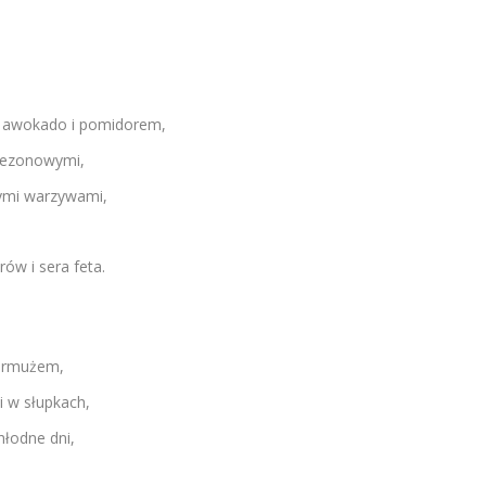
 z awokado i pomidorem,
 sezonowymi,
nymi warzywami,
rów i sera feta.
armużem,
i w słupkach,
hłodne dni,