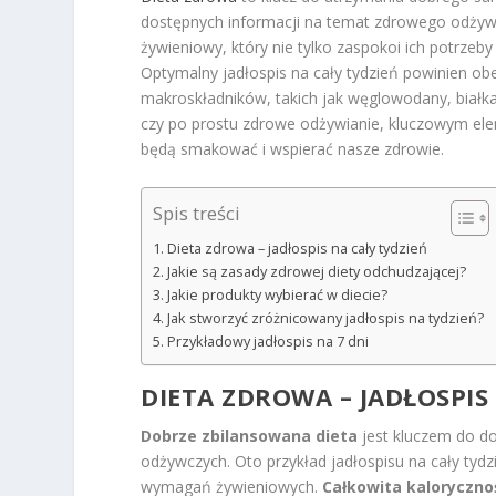
dostępnych informacji na temat zdrowego odżywia
żywieniowy, który nie tylko zaspokoi ich potrzeb
Optymalny jadłospis na cały tydzień powinien ob
makroskładników, takich jak węglowodany, białka 
czy po prostu zdrowe odżywianie, kluczowym ele
będą smakować i wspierać nasze zdrowie.
Spis treści
Dieta zdrowa – jadłospis na cały tydzień
Jakie są zasady zdrowej diety odchudzającej?
Jakie produkty wybierać w diecie?
Jak stworzyć zróżnicowany jadłospis na tydzień?
Przykładowy jadłospis na 7 dni
DIETA ZDROWA – JADŁOSPIS
Dobrze zbilansowana dieta
jest kluczem do d
odżywczych. Oto przykład jadłospisu na cały tyd
wymagań żywieniowych.
Całkowita kalorycznoś