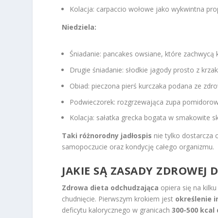
Kolacja: carpaccio wołowe jako wykwintna pro
Niedziela:
Śniadanie: pancakes owsiane, które zachwycą 
Drugie śniadanie: słodkie jagody prosto z krzak
Obiad: pieczona pierś kurczaka podana ze zd
Podwieczorek: rozgrzewająca zupa pomidorowa
Kolacja: sałatka grecka bogata w smakowite sk
Taki różnorodny jadłospis
nie tylko dostarcza
samopoczucie oraz kondycję całego organizmu.
JAKIE SĄ ZASADY ZDROWEJ 
Zdrowa dieta odchudzająca
opiera się na kilk
chudnięcie. Pierwszym krokiem jest
określenie 
deficytu kalorycznego w granicach
300-500 kcal 