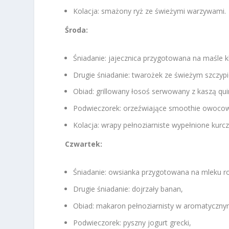
Kolacja: smażony ryż ze świeżymi warzywami.
Środa:
Śniadanie: jajecznica przygotowana na maśle 
Drugie śniadanie: twarożek ze świeżym szczyp
Obiad: grillowany łosoś serwowany z kaszą qui
Podwieczorek: orzeźwiające smoothie owoco
Kolacja: wrapy pełnoziarniste wypełnione kurc
Czwartek:
Śniadanie: owsianka przygotowana na mleku r
Drugie śniadanie: dojrzały banan,
Obiad: makaron pełnoziarnisty w aromatyczny
Podwieczorek: pyszny jogurt grecki,