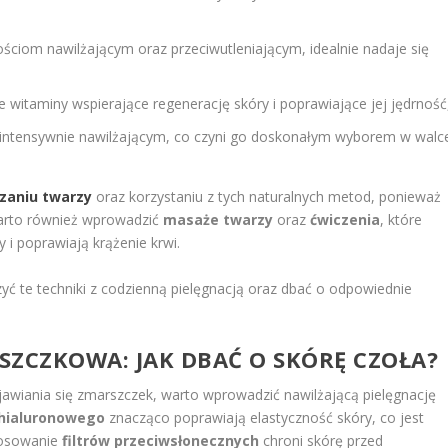
ściom nawilżającym oraz przeciwutleniającym, idealnie nadaje się
akże witaminy wspierające regenerację skóry i poprawiające jej jędrność
 i intensywnie nawilżającym, co czyni go doskonałym wyborem w walc
zaniu twarzy
oraz korzystaniu z tych naturalnych metod, ponieważ
arto również wprowadzić
masaże twarzy
oraz
ćwiczenia
, które
y i poprawiają krążenie krwi.
zyć te techniki z codzienną pielęgnacją oraz dbać o odpowiednie
SZCZKOWA: JAK DBAĆ O SKÓRĘ CZOŁA?
ojawiania się zmarszczek, warto wprowadzić nawilżającą pielęgnację
 hialuronowego
znacząco poprawiają elastyczność skóry, co jest
tosowanie
filtrów przeciwsłonecznych
chroni skórę przed