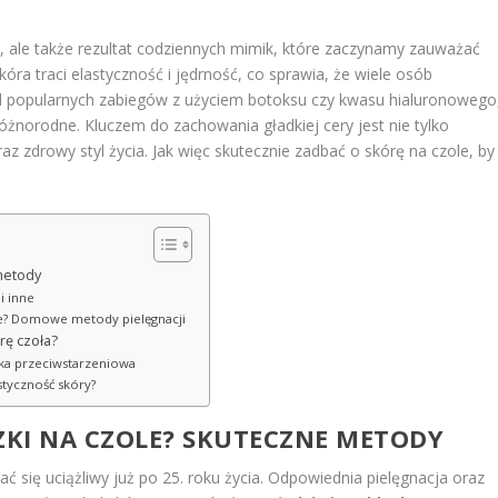
a, ale także rezultat codziennych mimik, które zaczynamy zauważać
kóra traci elastyczność i jędrność, co sprawia, że wiele osób
d popularnych zabiegów z użyciem botoksu czy kwasu hialuronowego
żnorodne. Kluczem do zachowania gładkiej cery jest nie tylko
raz zdrowy styl życia. Jak więc skutecznie zadbać o skórę na czole, by
metody
i inne
ole? Domowe metody pielęgnacji
rę czoła?
yka przeciwstarzeniowa
styczność skóry?
KI NA CZOLE? SKUTECZNE METODY
ć się uciążliwy już po 25. roku życia. Odpowiednia pielęgnacja oraz