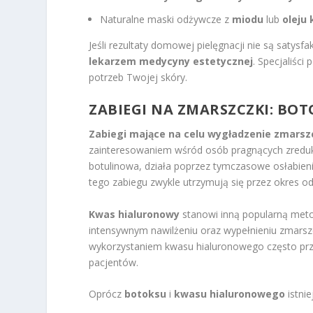
Naturalne maski odżywcze z
miodu
lub
oleju
Jeśli rezultaty domowej pielęgnacji nie są satys
lekarzem medycyny estetycznej
. Specjaliśc
potrzeb Twojej skóry.
ZABIEGI NA ZMARSZCZKI
: BO
Zabiegi mające na celu wygładzenie zmarsz
zainteresowaniem wśród osób pragnących zreduk
botulinowa, działa poprzez tymczasowe osłabien
tego zabiegu zwykle utrzymują się przez okres od
Kwas hialuronowy
stanowi inną popularną meto
intensywnym nawilżeniu oraz wypełnieniu zmarszcz
wykorzystaniem kwasu hialuronowego często przy
pacjentów.
Oprócz
botoksu
i
kwasu hialuronowego
istnie