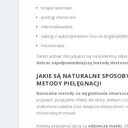
terapie laserowe,
peelingi chemiczne,
mikronakłuwanie,
zabiegi z wykorzystaniem osocza bogatopłytk
mezoterapia.
Zanim jednak zdecydujesz się na konkretny zabie
dobrać najodpowiedniejszą metodę dostosow
JAKIE SĄ NATURALNE SPOSOB
METODY PIELĘGNACJI
Naturalne metody na wygładzanie zmarszc
przynieść pozytywne efekty dla skóry. Jednym z n
znakomicie nawilża oraz zwiększa elastyczność c
różnorodnych masek.
Kolejną popularną opcją są
odżywcze maski
. O