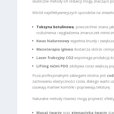
skuteczne metody ich redukcji mogą znacząco pop
Wśród najefektywniejszych sposobów na zniwelo
Toksyna botulinowa
, powszechnie znana jak
rozluźnienia i wygładzenia zmarszczek mimicz
Kwas hialuronowy
wypełnia bruzdy i zwiększa
Mezoterapia igłowa
dostarcza skórze cenny
Laser frakcyjny CO2
wspomaga produkcję ko
Lifting nićmi PDO
zdobywa coraz większą pop
Poza profesjonalnymi zabiegami istotna jest
cod
zachowaniu elastyczności czoła; dlatego warto u
usuwają martwe komórki i poprawiają teksturę.
Naturalne metody również mogą przynieść efekty
Masaż twarzy
oraz
gimnastyka twarzy
sta