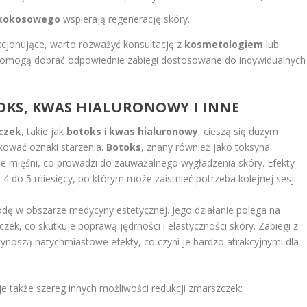
 kokosowego
wspierają regenerację skóry.
fakcjonujące, warto rozważyć konsultację z
kosmetologiem
lub
i pomogą dobrać odpowiednie zabiegi dostosowane do indywidualnych
TOKS, KWAS HIALURONOWY I INNE
czek
, takie jak
botoks
i
kwas hialuronowy
, cieszą się dużym
ować oznaki starzenia.
Botoks
, znany również jako toksyna
ie mięśni, co prowadzi do zauważalnego wygładzenia skóry. Efekty
 4 do 5 miesięcy, po którym może zaistnieć potrzeba kolejnej sesji.
dę w obszarze medycyny estetycznej. Jego działanie polega na
ek, co skutkuje poprawą jędrności i elastyczności skóry. Zabiegi z
noszą natychmiastowe efekty, co czyni je bardzo atrakcyjnymi dla
je także szereg innych możliwości redukcji zmarszczek: