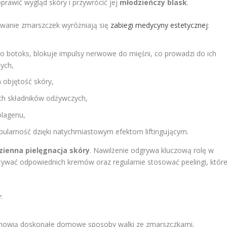
rawić wygląd skóry i przywrócić jej
młodzieńczy blask
.
wanie zmarszczek wyróżniają się
zabiegi medycyny estetycznej
:
o botoks, blokuje impulsy nerwowe do mięśni, co prowadzi do ich
nych,
 objętość skóry,
ch składników odżywczych,
lagenu,
ularność dzięki natychmiastowym efektom liftingującym.
zienna pielęgnacja skóry
. Nawilżenie odgrywa kluczową rolę w
żywać odpowiednich kremów oraz regularnie stosować peelingi, któr
:
nowią doskonałe domowe sposoby walki ze zmarszczkami,