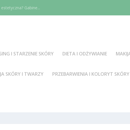
estetyczna? Gabine...
GING I STARZENIE SKÓRY
DIETA I ODŻYWIANIE
MAKIJ
JA SKÓRY I TWARZY
PRZEBARWIENIA I KOLORYT SKÓRY