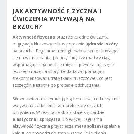
JAK AKTYWNOŚĆ FIZYCZNA I
ĆWICZENIA WPŁYWAJĄ NA
BRZUCH?
Aktywność fizyczna
oraz różnorodne ćwiczenia
odgrywają kluczową rolę w poprawie
jędrności skóry
na brzuchu. Regularne treningi, zwłaszcza te skupiające
się na wzmacnianiu, jak przysiady czy martwy ciąg,
wspomagają regenerację mięśni i przyczyniają się do
lepszego napięcia skóry. Dodatkowo pomagają
zrekompensować utratę tkanki tłuszczowej, co jest
szczególnie istotne po procesie odchudzania.
Siłowe ćwiczenia stymulują krążenie krwi, co korzystnie
wpływa na dotlenienie komórek skóry oraz ich
odżywienie. W rezultacie skóra staje się bardziej
elastyczna
i
sprężysta
. Co więcej, regularna
aktywność fizyczna przyspiesza
metabolizm
i spalanie
kalorii, co prowadzi do zmniejszenia ilości tkanki