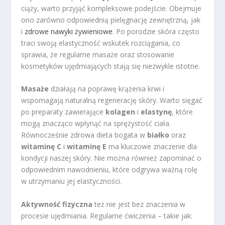
ciąży, warto przyjąć kompleksowe podejście. Obejmuje
ono zarówno odpowiednią pielęgnację zewnętrzną, jak
i
zdrowe nawyki żywieniowe
. Po porodzie skóra często
traci swoją elastyczność wskutek rozciągania, co
sprawia, że regularne masaże oraz stosowanie
kosmetyków ujędrniających stają się niezwykle istotne.
Masaże
działają na poprawę krążenia krwi i
wspomagają naturalną regenerację skóry. Warto sięgać
po preparaty zawierające
kolagen
i
elastynę
, które
mogą znacząco wpłynąć na sprężystość ciała.
Równocześnie zdrowa dieta bogata w
białko
oraz
witaminę C
i
witaminę E
ma kluczowe znaczenie dla
kondycji naszej skóry. Nie można również zapominać o
odpowiednim nawodnieniu, które odgrywa ważną rolę
w utrzymaniu jej elastyczności.
Aktywność fizyczna
też nie jest bez znaczenia w
procesie ujędrniania. Regularne ćwiczenia – takie jak: