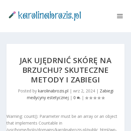
JAK UJĘDRNIĆ SKÓRĘ NA
BRZUCHU? SKUTECZNE
METODY I ZABIEGI
Posted by
karolinabrozis.pl
|
wrz 2, 2024
|
Zabiegi
medycyny estetycznej
|
0
|
Warning: count(): Parameter must be an array or an object
that implements Countable in
/usr/home/bolo/domains/karolinabrozis.pl/public_html/wp-