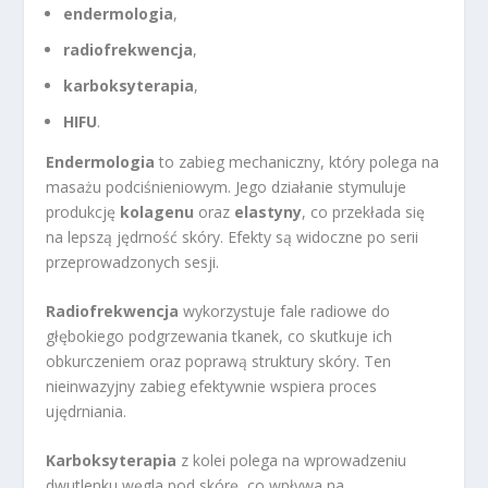
endermologia
,
radiofrekwencja
,
karboksyterapia
,
HIFU
.
Endermologia
to zabieg mechaniczny, który polega na
masażu podciśnieniowym. Jego działanie stymuluje
produkcję
kolagenu
oraz
elastyny
, co przekłada się
na lepszą jędrność skóry. Efekty są widoczne po serii
przeprowadzonych sesji.
Radiofrekwencja
wykorzystuje fale radiowe do
głębokiego podgrzewania tkanek, co skutkuje ich
obkurczeniem oraz poprawą struktury skóry. Ten
nieinwazyjny zabieg efektywnie wspiera proces
ujędrniania.
Karboksyterapia
z kolei polega na wprowadzeniu
dwutlenku węgla pod skórę, co wpływa na