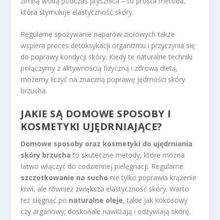
zimną wodą podczas prysznica – to prosta metoda,
która stymuluje elastyczność skóry.
Regularne spożywanie naparów ziołowych także
wspiera proces detoksykacji organizmu i przyczynia się
do poprawy kondycji skóry. Kiedy te naturalne techniki
połączymy z aktywnością fizyczną i zdrową dietą,
możemy liczyć na znaczną poprawę jędrności skóry
brzucha.
JAKIE SĄ DOMOWE SPOSOBY I
KOSMETYKI UJĘDRNIAJĄCE?
Domowe sposoby oraz kosmetyki do ujędrniania
skóry brzucha
to skuteczne metody, które można
łatwo włączyć do codziennej pielęgnacji. Regularne
szczotkowanie na sucho
nie tylko poprawia krążenie
krwi, ale również zwiększa elastyczność skóry. Warto
też sięgnąć po
naturalne oleje
, takie jak kokosowy
czy arganowy; doskonale nawilżają i odżywiają skórę.