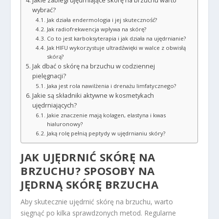
Jakie zabiegi ujędrniające skórę na brzuchu warto
wybrać?
Jak działa endermologia i jej skuteczność?
Jak radiofrekwencja wpływa na skórę?
Co to jest karboksyterapia i jak działa na ujędrnianie?
Jak HIFU wykorzystuje ultradźwięki w walce z obwisłą
skórą?
Jak dbać o skórę na brzuchu w codziennej
pielęgnacji?
Jaka jest rola nawilżenia i drenażu limfatycznego?
Jakie są składniki aktywne w kosmetykach
ujędrniających?
Jakie znaczenie mają kolagen, elastyna i kwas
hialuronowy?
Jaką rolę pełnią peptydy w ujędrnianiu skóry?
JAK UJĘDRNIĆ SKÓRĘ NA
BRZUCHU? SPOSOBY NA
JĘDRNĄ SKÓRĘ BRZUCHA
Aby skutecznie ujędrnić skórę na brzuchu, warto
sięgnąć po kilka sprawdzonych metod. Regularne