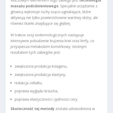
Kluczowym elementem tego zabiegu jest
technologia
masażu podciśnieniowego
. Specjalne urządzenie z
głowicą wykonuje ruchy ssąco-ugniatające, które
aktywują nie tylko powierzchowne warstwy skóry, ale
również tkanki znajdujące się głębiej.
W trakcie sesji endermologicznych następuje
intensywne pobudzenie krążenia krwi oraz limfy, co
przyspiesza metabolizm komórkowy. Istotnym
rezultatem tych zabiegów jest:
zwiększona produkcja kolagenu,
zwiększona produkcja elastyny,
redukcja cellulitu,
poprawa wyglądu brzucha,
poprawa elastyczności i jędrności cery.
Skuteczność tej metody
została udowodniona w