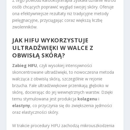
Z tego powodu karboksyterapia zyskała uznanie wśród
osób chcących poprawić wygląd swojej skóry. Oferuje
ona efektywniejsze rezultaty niż tradycyjne metody
pielęgnacyjne, przyciągając coraz większą liczbę
zwolenników.
JAK HIFU WYKORZYSTUJE
ULTRADŹWIĘKI W WALCE Z
OBWISŁĄ SKÓRĄ?
Zabieg HIFU
, czyli wysokiej intensywności
skoncentrowane ultradźwięki, to nowoczesna metoda
walcząca z obwisłą skórą, szczególnie w rejonie
brzucha. Fale ultradźwiękowe przenikają głęboko w
skórę, docierając do jej wewnętrznych warstw. Dzięki
temu stymulowana jest produkcja
kolagenu
i
elastyny
, co przyczynia się do zwiększenia jędrności
oraz elastyczności skóry.
W trakcie procedury HIFU zachodzą mikrouszkodzenia