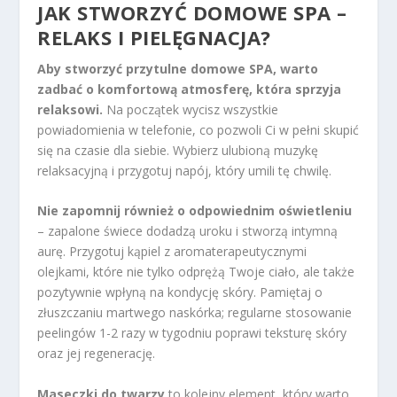
JAK STWORZYĆ DOMOWE SPA –
RELAKS I PIELĘGNACJA?
Aby stworzyć przytulne domowe SPA, warto
zadbać o komfortową atmosferę, która sprzyja
relaksowi.
Na początek wycisz wszystkie
powiadomienia w telefonie, co pozwoli Ci w pełni skupić
się na czasie dla siebie. Wybierz ulubioną muzykę
relaksacyjną i przygotuj napój, który umili tę chwilę.
Nie zapomnij również o odpowiednim oświetleniu
– zapalone świece dodadzą uroku i stworzą intymną
aurę. Przygotuj kąpiel z aromaterapeutycznymi
olejkami, które nie tylko odprężą Twoje ciało, ale także
pozytywnie wpłyną na kondycję skóry. Pamiętaj o
złuszczaniu martwego naskórka; regularne stosowanie
peelingów 1-2 razy w tygodniu poprawi teksturę skóry
oraz jej regenerację.
Maseczki do twarzy
to kolejny element, który warto