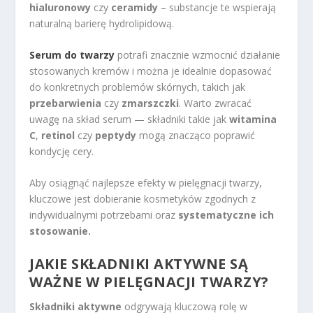
hialuronowy
czy
ceramidy
– substancje te wspierają
naturalną barierę hydrolipidową.
Serum do twarzy
potrafi znacznie wzmocnić działanie
stosowanych kremów i można je idealnie dopasować
do konkretnych problemów skórnych, takich jak
przebarwienia
czy
zmarszczki
. Warto zwracać
uwagę na skład serum — składniki takie jak
witamina
C
,
retinol
czy
peptydy
mogą znacząco poprawić
kondycję cery.
Aby osiągnąć najlepsze efekty w pielęgnacji twarzy,
kluczowe jest dobieranie kosmetyków zgodnych z
indywidualnymi potrzebami oraz
systematyczne ich
stosowanie.
JAKIE SKŁADNIKI AKTYWNE SĄ
WAŻNE W PIELĘGNACJI TWARZY?
Składniki aktywne
odgrywają kluczową rolę w