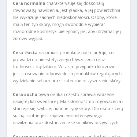
Cera normalna
charakteryzuje się doskonałą
równowagą nawilżenia. Jest gładka, a jej powierzchnia
nie wykazuje żadnych niedoskonałości. Osoby, które
mają ten typ skóry, mogą swobodnie wybierać
różnorodne kosmetyki pielęgnacyjne, aby utrzymać jej
zdrowy wygląd.
Cera tłusta
natomiast produkuje nadmiar łoju, co
prowadzi do nieestetycznego błyszczenia oraz
trudności z trądzikiem. W takim przypadku kluczowe
jest stosowanie odpowiednich produktów regulujących
wydzielanie sebum oraz skuteczne oczyszczanie skóry.
Cera sucha
bywa cienka i często sprawia wrażenie
napiętej lub swędzącej. Ma skłonność do rogowacenia i
starzeje się szybciej niż inne typy skóry. Dla osób z cerą
suchą istotne jest zapewnienie intensywnego
nawilżenia oraz dostarczenie składników odżywczych.
Cera mieszana
to połączenie cech cer tłustej i suchej.