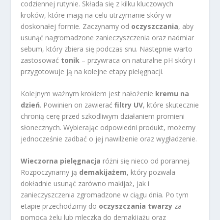
codziennej rutynie. Składa się z kilku kluczowych
kroków, które mają na celu utrzymanie skóry w
doskonałej formie. Zaczynamy od
oczyszczania
, aby
usunąć nagromadzone zanieczyszczenia oraz nadmiar
sebum, który zbiera się podczas snu. Następnie warto
zastosować
tonik
– przywraca on naturalne pH skóry i
przygotowuje ją na kolejne etapy pielęgnacji.
Kolejnym ważnym krokiem jest nałożenie
kremu na
dzień
. Powinien on zawierać
filtry UV
, które skutecznie
chronią cerę przed szkodliwym działaniem promieni
słonecznych. Wybierając odpowiedni produkt, możemy
jednocześnie zadbać o jej nawilżenie oraz wygładzenie.
Wieczorna pielęgnacja
różni się nieco od porannej.
Rozpoczynamy ją
demakijażem
, który pozwala
dokładnie usunąć zarówno makijaż, jak i
zanieczyszczenia zgromadzone w ciągu dnia. Po tym
etapie przechodzimy do
oczyszczania twarzy
za
pomocą żelu lub mleczka do demakijażu oraz