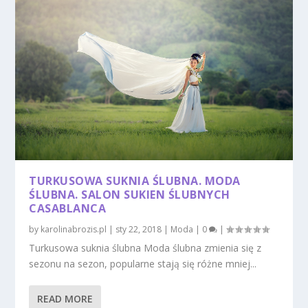
TURKUSOWA SUKNIA ŚLUBNA. MODA
ŚLUBNA. SALON SUKIEN ŚLUBNYCH
CASABLANCA
by
karolinabrozis.pl
|
sty 22, 2018
|
Moda
|
0
|
Turkusowa suknia ślubna Moda ślubna zmienia się z
sezonu na sezon, popularne stają się różne mniej...
READ MORE