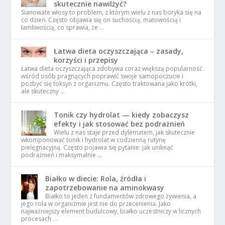
skutecznie nawilżyć?
Sianowate włosy to problem, z którym wielu z nas boryka się na
co dzień. Często objawia się on suchością, matowością i
łamliwością, co sprawia, że …
Łatwa dieta oczyszczająca – zasady,
korzyści i przepisy
Łatwa dieta oczyszczająca zdobywa coraz większą popularność
wśród osób pragnących poprawić swoje samopoczucie i
pozbyć się toksyn z organizmu. Często traktowana jako krótki,
ale skuteczny …
Tonik czy hydrolat — kiedy zobaczysz
efekty i jak stosować bez podrażnień
Wielu z nas staje przed dylematem, jak skutecznie
wkomponować tonik i hydrolat w codzienną rutynę
pielęgnacyjną. Często pojawia się pytanie: jak uniknąć
podrażnień i maksymalnie …
Białko w diecie: Rola, źródła i
zapotrzebowanie na aminokwasy
Białko to jeden z fundamentów zdrowego żywienia, a
jego rola w organizmie jest nie do przecenienia. Jako
najważniejszy element budulcowy, białko uczestniczy w licznych
procesach …