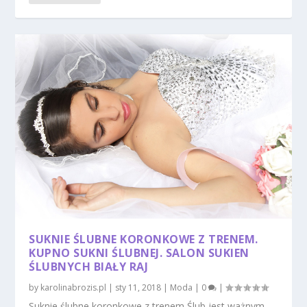
SUKNIE ŚLUBNE KORONKOWE Z TRENEM.
KUPNO SUKNI ŚLUBNEJ. SALON SUKIEN
ŚLUBNYCH BIAŁY RAJ
by
karolinabrozis.pl
|
sty 11, 2018
|
Moda
|
0
|
Suknie ślubne koronkowe z trenem Ślub jest ważnym