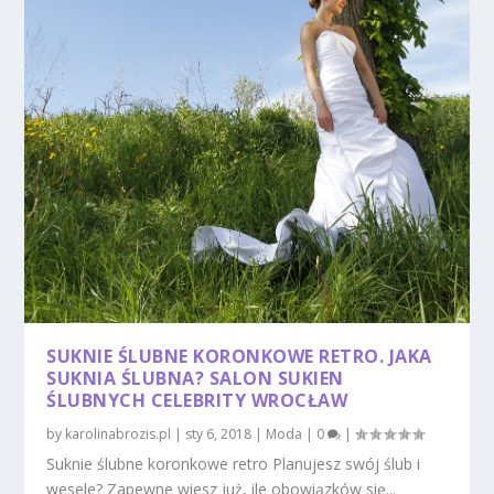
SUKNIE ŚLUBNE KORONKOWE RETRO. JAKA
SUKNIA ŚLUBNA? SALON SUKIEN
ŚLUBNYCH CELEBRITY WROCŁAW
by
karolinabrozis.pl
|
sty 6, 2018
|
Moda
|
0
|
Suknie ślubne koronkowe retro Planujesz swój ślub i
wesele? Zapewne wiesz już, ile obowiązków się...