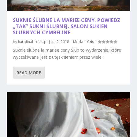
SUKNIE ŚLUBNE LA MARIEE CENY. POWIEDZ
„TAK” SUKNI ŚLUBNEJ. SALON SUKIEN
ŚLUBNYCH CYMBELINE
by
karolinabrozis.pl
|
lut 2, 2018
|
Moda
|
0
|
Suknie ślubne la mariee ceny Ślub to wydarzenie, które
wyczekiwane jest z utęsknieniem przez wiele...
READ MORE