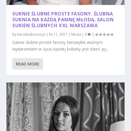
SUKNIE ŚLUBNE PROSTE FASONY. ŚLUBNA
SUKNIA NA KAŻDĄ PANNĘ MŁODĄ. SALON
SUKIEN ŚLUBNYCH XXL WARSZAWA
by
karolinabrozis.pl
|
lis 11, 2017
|
Moda
|
0
|
Suknie ślubne proste fasony Niezwykle ważnym
wydarzeniem w życiu każdej kobiety jest dzień jej...
READ MORE