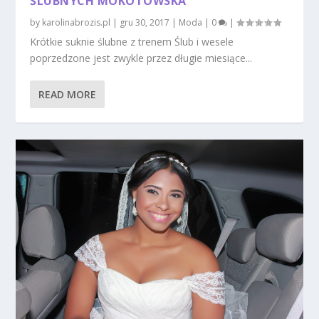
ŚLUBNYCH MOKOTOWSKA
by
karolinabrozis.pl
|
gru 30, 2017
|
Moda
|
0
|
Krótkie suknie ślubne z trenem Ślub i wesele
poprzedzone jest zwykle przez długie miesiące...
READ MORE