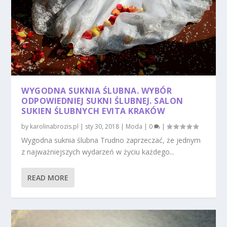
WYGODNA SUKNIA ŚLUBNA. WYBÓR
ODPOWIEDNIEJ SUKNI ŚLUBNEJ. SALON
SUKIEN ŚLUBNYCH EVITA KRAKÓW
by
karolinabrozis.pl
|
sty 30, 2018
|
Moda
|
0
|
Wygodna suknia ślubna Trudno zaprzeczać, że jednym
z najważniejszych wydarzeń w życiu każdego...
READ MORE